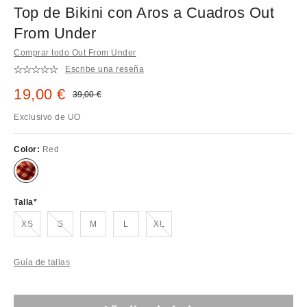
Top de Bikini con Aros a Cuadros Out
From Under
Comprar todo Out From Under
Escribe una reseña
Precio rebajado:
19,00 €
Precio original:
39,00 €
Exclusivo de UO
Color:
Red
Talla
¡Agotado!
¡Agotado!
¡Agotado!
XS
S
M
L
XL
Guía de tallas