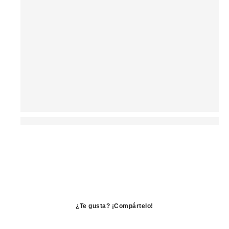
¿Te gusta? ¡Compártelo!
se
abre
se
en
abre
se