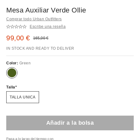
Mesa Auxiliar Verde Ollie
Comprar todo Urban Outfitters
Escribe una reseña
Precio rebajado:
99,00 €
Precio original:
165,00 €
IN STOCK AND READY TO DELIVER
Color:
Green
Talla
TALLA UNICA
Añadir a la bolsa
Paga a lo largo del tiempo con