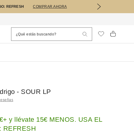
GO: REFRESH
COMPRAR AHORA
odrigo - SOUR LP
Reseñas
€+ y llévate 15€ MENOS. USA EL
: REFRESH