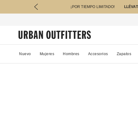
¡POR TIEMPO LIMITADO!
LLÉVAT
Nuevo
Mujeres
Hombres
Accesorios
Zapatos
89