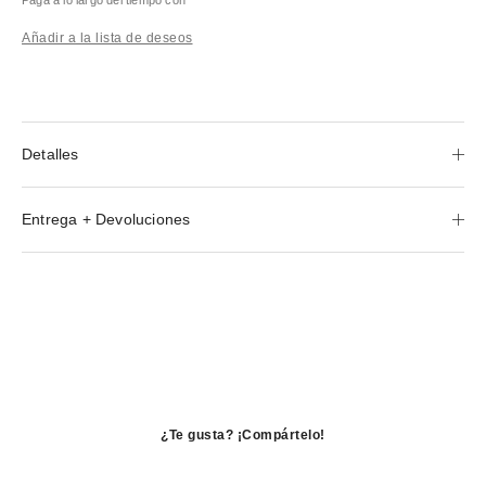
Añadir a la lista de deseos
Detalles
Entrega + Devoluciones
¿Te gusta? ¡Compártelo!
se
abre
se
en
abre
se