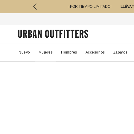
¡POR TIEMPO LIMITADO!
LLÉVAT
Nuevo
Mujeres
Hombres
Accesorios
Zapatos
88