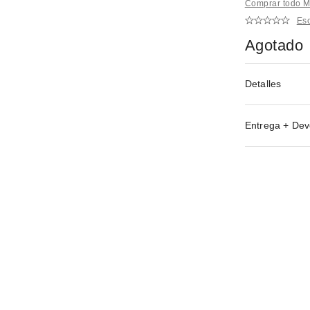
Comprar todo M
Esc
Agotado
Detalles
Entrega + Dev