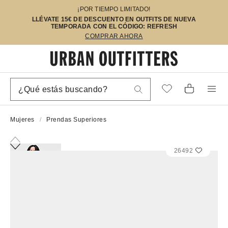
¡POR TIEMPO LIMITADO!
LLÉVATE 15€ DE DESCUENTO EN OUTFITS DE NUEVA
TEMPORADA CON EL CÓDIGO: REFRESH
COMPRAR AHORA
Mujeres
Prendas Superiores
26492