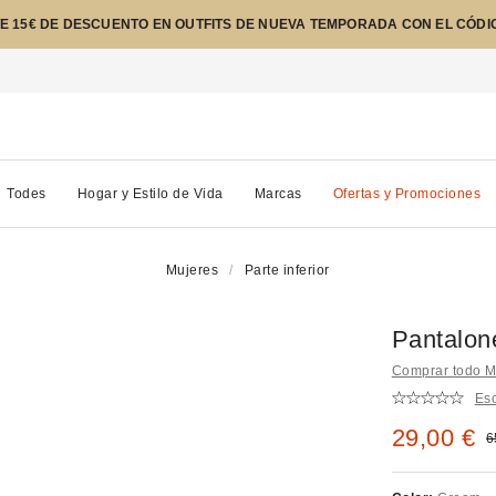
E 15€ DE DESCUENTO EN OUTFITS DE NUEVA TEMPORADA CON EL CÓDI
Todes
Hogar y Estilo de Vida
Marcas
Ofertas y Promociones
Mujeres
Parte inferior
Pantalon
Comprar todo M
Esc
Precio re
29,00 €
P
6