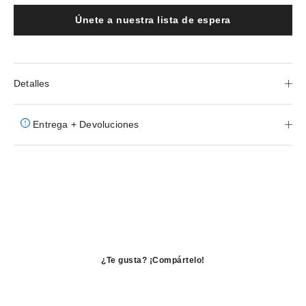
Únete a nuestra lista de espera
Detalles
Entrega + Devoluciones
¿Te gusta? ¡Compártelo!
se
abre
se
en
abre
se
una
en
abre
ventana
una
en