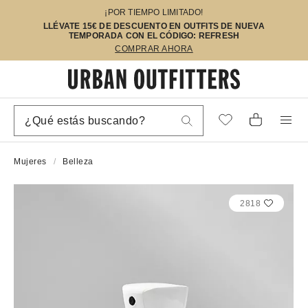
¡POR TIEMPO LIMITADO!
LLÉVATE 15€ DE DESCUENTO EN OUTFITS DE NUEVA
TEMPORADA CON EL CÓDIGO: REFRESH
COMPRAR AHORA
Mujeres
Belleza
2818