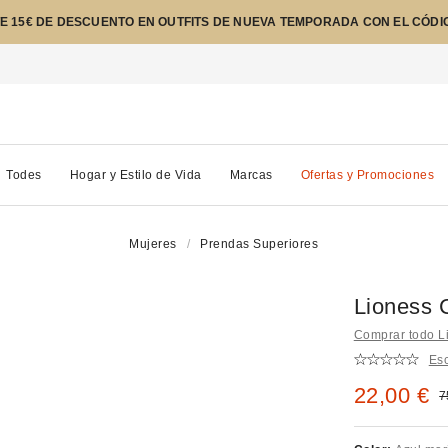
E 15€ DE DESCUENTO EN OUTFITS DE NUEVA TEMPORADA CON EL CÓDI
Todes
Hogar y Estilo de Vida
Marcas
Ofertas y Promociones
Mujeres
Prendas Superiores
Lioness 
Comprar todo L
Esc
Precio re
22,00 €
P
7