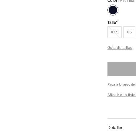
Color:
Azul mar
Talla
¡Agotado!
XXS
XS
Guía de tallas
Paga a lo largo de
Añadir a la list
Detalles