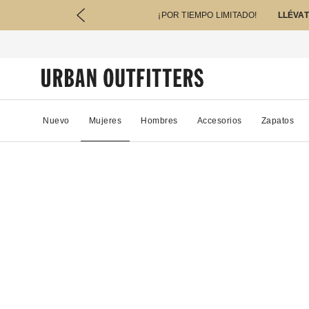
¡POR TIEMPO LIMITADO!
LLÉVAT
Nuevo
Mujeres
Hombres
Accesorios
Zapatos
03