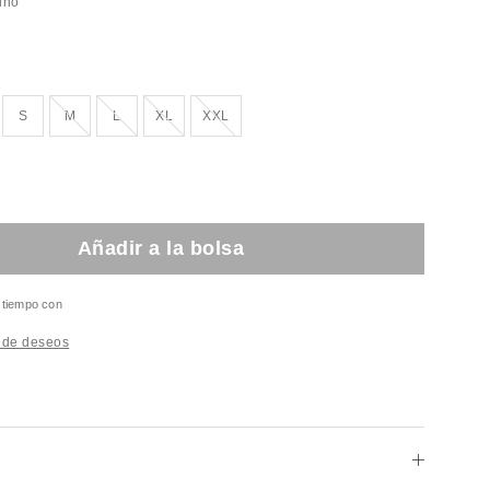
ino
¡Agotado!
¡Agotado!
¡Agotado!
¡Agotado!
S
M
L
XL
XXL
Añadir a la bolsa
l tiempo con
a de deseos