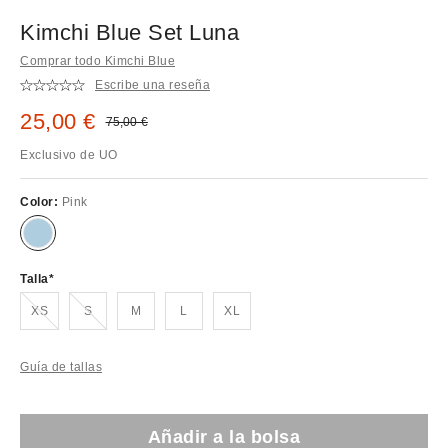
Kimchi Blue Set Luna
Comprar todo Kimchi Blue
Escribe una reseña
Precio rebajado:
25,00 €
Precio original:
75,00 €
Exclusivo de UO
Color:
Pink
Talla
¡Agotado!
¡Agotado!
XS
S
M
L
XL
Guía de tallas
Añadir a la bolsa