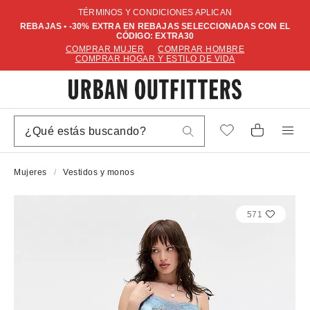
TÉRMINOS Y CONDICIONES APLICAN
REBAJAS • -30% EXTRA EN REBAJAS SELECCIONADAS CON EL
CÓDIGO: EXTRA30
COMPRAR MUJER
COMPRAR HOMBRE
COMPRAR HOGAR Y ESTILO DE VIDA
Mujeres
Vestidos y monos
571