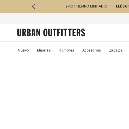
¡POR TIEMPO LIMITADO!
LLÉVAT
Nuevo
Mujeres
Hombres
Accesorios
Zapatos
58