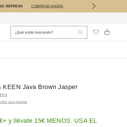
GO: REFRESH
COMPRAR AHORA
as KEEN Java Brown Jasper
KEEN
ribe una reseña
€+ y llévate 15€ MENOS. USA EL