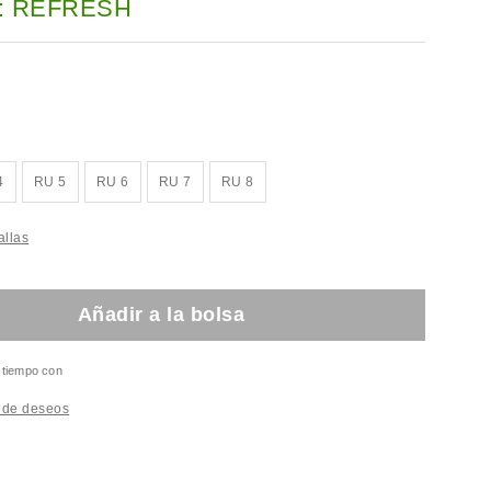
: REFRESH
4
RU 5
RU 6
RU 7
RU 8
allas
Añadir a la bolsa
l tiempo con
a de deseos