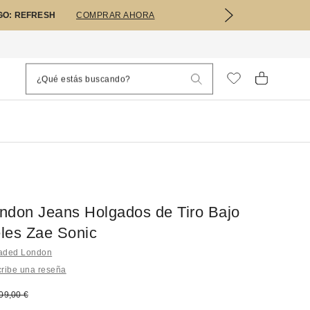
GO: REFRESH
COMPRAR AHORA
ndon Jeans Holgados de Tiro Bajo
les Zae Sonic
Jaded London
ribe una reseña
bajado:
recio original:
09,00 €