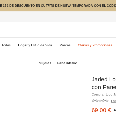
E 15€ DE DESCUENTO EN OUTFITS DE NUEVA TEMPORADA CON EL CÓDI
Todes
Hogar y Estilo de Vida
Marcas
Ofertas y Promociones
Mujeres
Parte inferior
Jaded Lo
con Pane
Comprar todo 
Esc
Precio re
69,00 €
P
1