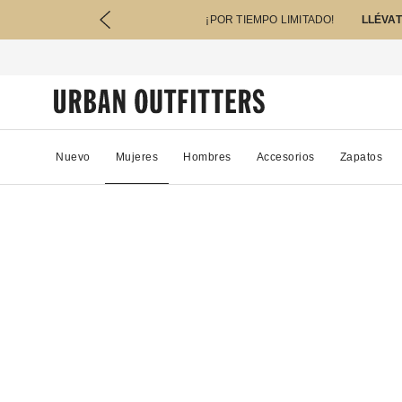
¡POR TIEMPO LIMITADO!
LLÉVAT
Nuevo
Mujeres
Hombres
Accesorios
Zapatos
35