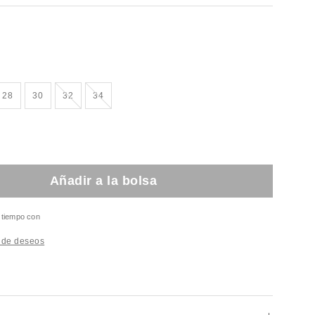
¡Agotado!
¡Agotado!
28
30
32
34
Añadir a la bolsa
l tiempo con
a de deseos