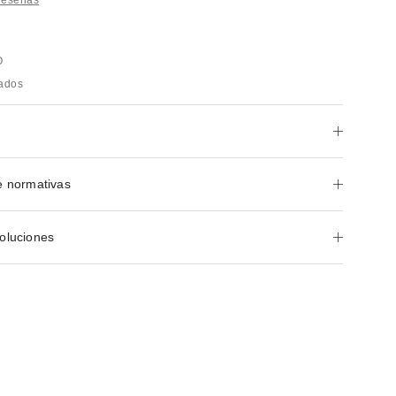
O
rados
e normativas
oluciones