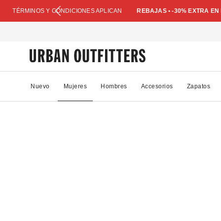
TÉRMINOS Y CONDICIONES APLICAN
REBAJAS • -30% EXTRA E
Nuevo
Mujeres
Hombres
Accesorios
Zapatos
87