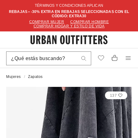
TÉRMINOS Y CONDICIONES APLICAN
REBAJAS • -30% EXTRA EN REBAJAS SELECCIONADAS CON EL
CÓDIGO: EXTRA30
COMPRAR MUJER
COMPRAR HOMBRE
COMPRAR HOGAR Y ESTILO DE VIDA
Mujeres
Zapatos
137