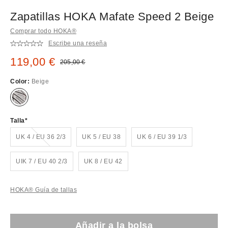
Zapatillas HOKA Mafate Speed 2 Beige
Comprar todo HOKA®
Escribe una reseña
Precio rebajado:
119,00 €
Precio original:
205,00 €
Color:
Beige
Talla
¡Agotado!
UK 4 / EU 36 2/3
UK 5 / EU 38
UK 6 / EU 39 1/3
UIK 7 / EU 40 2/3
UK 8 / EU 42
HOKA® Guía de tallas
Añadir a la bolsa