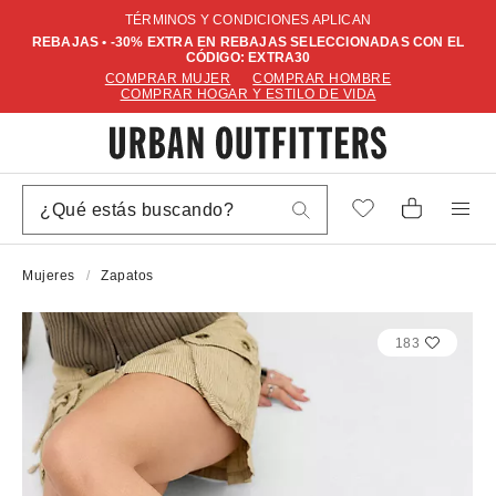
TÉRMINOS Y CONDICIONES APLICAN
REBAJAS • -30% EXTRA EN REBAJAS SELECCIONADAS CON EL
CÓDIGO: EXTRA30
COMPRAR MUJER
COMPRAR HOMBRE
COMPRAR HOGAR Y ESTILO DE VIDA
Mujeres
Zapatos
183