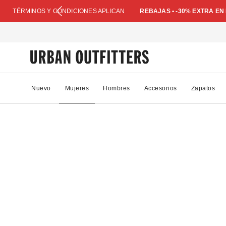
TÉRMINOS Y CONDICIONES APLICAN
REBAJAS • -30% EXTRA E
Nuevo
Mujeres
Hombres
Accesorios
Zapatos
85