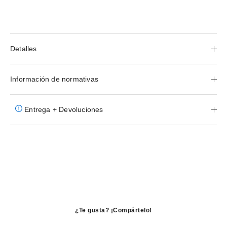
Detalles
Información de normativas
Entrega + Devoluciones
¿Te gusta? ¡Compártelo!
se
abre
se