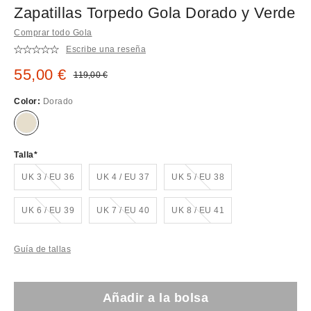
Zapatillas Torpedo Gola Dorado y Verde
Comprar todo Gola
Escribe una reseña
Precio rebajado:
55,00 €
Precio original:
119,00 €
Color:
Dorado
Talla
¡Agotado!
¡Agotado!
UK 3 / EU 36
UK 4 / EU 37
UK 5 / EU 38
¡Agotado!
¡Agotado!
¡Agotado!
UK 6 / EU 39
UK 7 / EU 40
UK 8 / EU 41
Guía de tallas
Añadir a la bolsa