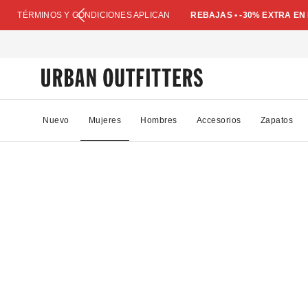
TÉRMINOS Y CONDICIONES APLICAN
REBAJAS • -30% EXTRA E
Nuevo
Mujeres
Hombres
Accesorios
Zapatos
64