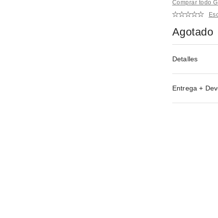
Comprar todo G
Esc
Agotado
Detalles
Entrega + Dev