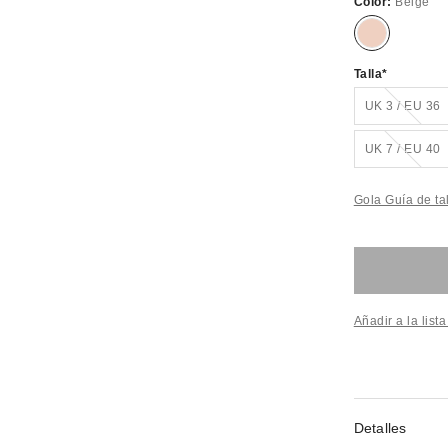
Color:
Beige
Talla
¡Agotad
UK 3 / EU 36
¡Agotad
UK 7 / EU 40
Gola Guía de ta
Añadir a la list
Detalles