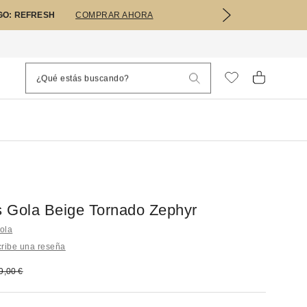
GO: REFRESH
COMPRAR AHORA
as Gola Beige Tornado Zephyr
ola
ribe una reseña
bajado:
recio original:
9,00 €