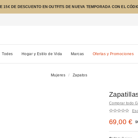
E 15€ DE DESCUENTO EN OUTFITS DE NUEVA TEMPORADA CON EL CÓDI
Todes
Hogar y Estilo de Vida
Marcas
Ofertas y Promociones
Mujeres
Zapatos
Zapatill
Comprar todo G
Esc
Precio re
69,00 €
P
9