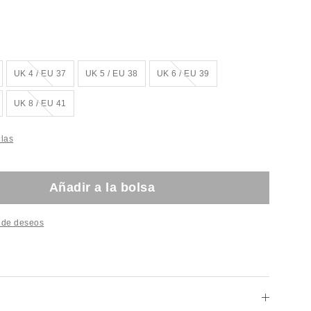
o!
¡Agotado!
¡Agotado!
UK 4 / EU 37
UK 5 / EU 38
UK 6 / EU 39
o!
¡Agotado!
UK 8 / EU 41
llas
Añadir a la bolsa
a de deseos