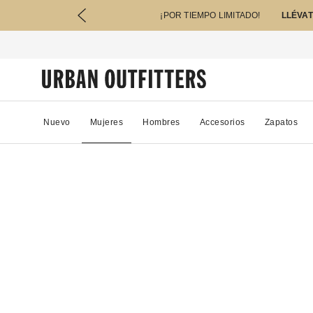
¡POR TIEMPO LIMITADO!
LLÉVAT
Nuevo
Mujeres
Hombres
Accesorios
Zapatos
56