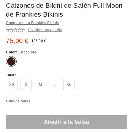
Calzones de Bikini de Satén Full Moon
de Frankies Bikinis
Comprar todo Frankies Bikinis
Escribe una reseña
Precio rebajado:
75,00 €
Precio original:
125,00 €
Color:
Chocolate
Talla
¡Agotado!
¡Agotado!
XS
S
M
L
XL
Guía de tallas
Añadir a la bolsa