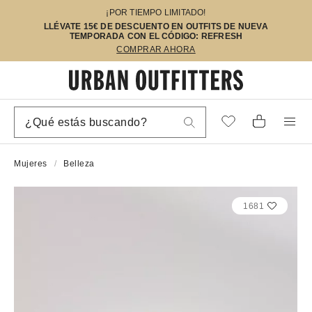
¡POR TIEMPO LIMITADO!
LLÉVATE 15€ DE DESCUENTO EN OUTFITS DE NUEVA
TEMPORADA CON EL CÓDIGO: REFRESH
COMPRAR AHORA
Mujeres
Belleza
1681