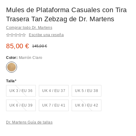
Mules de Plataforma Casuales con Tira
Trasera Tan Zebzag de Dr. Martens
Comprar todo Dr. Martens
Escribe una reseña
Precio rebajado:
85,00 €
Precio original:
145,00 €
Color:
Marrón Claro
Talla
¡Agotado!
UK 3 / EU 36
UK 4 / EU 37
UK 5 / EU 38
¡Agotado!
¡Agotado!
UK 6 / EU 39
UK 7 / EU 41
UK 8 / EU 42
Dr. Martens Guía de tallas