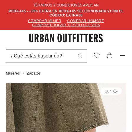
TÉRMINOS Y CONDICIONES APLICAN
REBAJAS • -30% EXTRA EN REBAJAS SELECCIONADAS CON EL
CÓDIGO: EXTRA30
COMPRAR MUJER
COMPRAR HOMBRE
COMPRAR HOGAR Y ESTILO DE VIDA
Mujeres
Zapatos
164