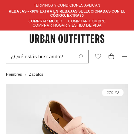
TÉRMINOS Y CONDICIONES APLICAN
REBAJAS • -30% EXTRA EN REBAJAS SELECCIONADAS CON EL
CÓDIGO: EXTRA30
COMPRAR MUJER
COMPRAR HOMBRE
COMPRAR HOGAR Y ESTILO DE VIDA
Hombres
Zapatos
270