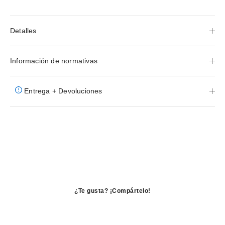
Detalles
Información de normativas
Entrega + Devoluciones
¿Te gusta? ¡Compártelo!
se
abre
se
en
abre
se
una
en
abre
ventana
una
en