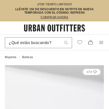
¡POR TIEMPO LIMITADO!
LLÉVATE 15€ DE DESCUENTO EN OUTFITS DE NUEVA
TEMPORADA CON EL CÓDIGO: REFRESH
COMPRAR AHORA
Mujeres
Belleza
470