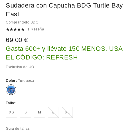
Sudadera con Capucha BDG Turtle Bay
East
Comprar todo BDG
1 Reseña
69,00 €
Gasta 60€+ y llévate 15€ MENOS. USA
EL CÓDIGO: REFRESH
Exclusivo de UO
Color:
Turquesa
Talla
¡Agotado!
¡Agotado!
XS
S
M
L
XL
Guía de tallas