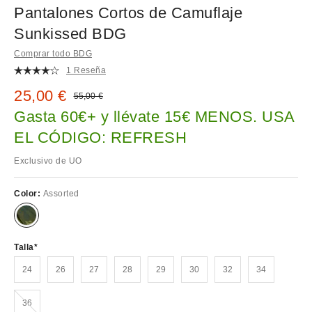
Pantalones Cortos de Camuflaje
Sunkissed BDG
Comprar todo BDG
1 Reseña
Precio rebajado:
25,00 €
Precio original:
55,00 €
Gasta 60€+ y llévate 15€ MENOS. USA
EL CÓDIGO: REFRESH
Exclusivo de UO
Color:
Assorted
Talla
24
26
27
28
29
30
32
34
¡Agotado!
36