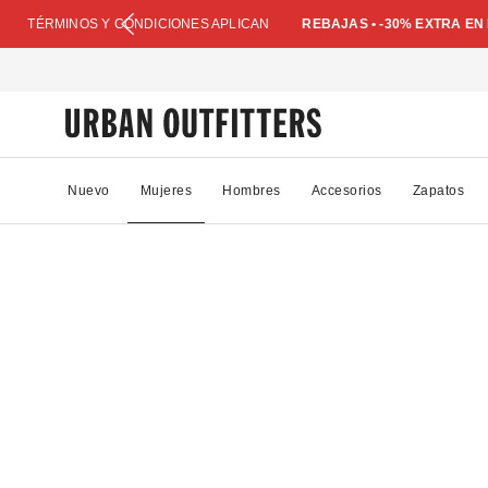
TÉRMINOS Y CONDICIONES APLICAN
REBAJAS • -30% EXTRA E
Nuevo
Mujeres
Hombres
Accesorios
Zapatos
49