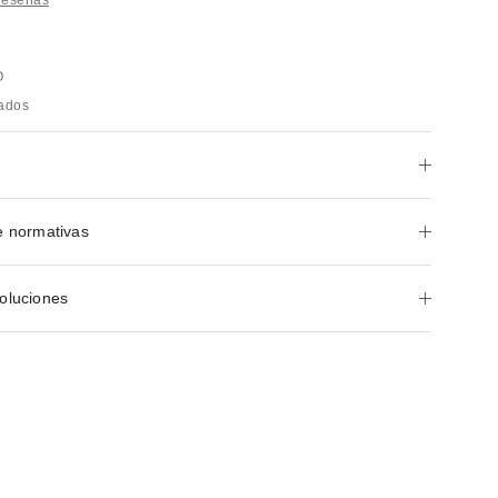
O
rados
e normativas
oluciones