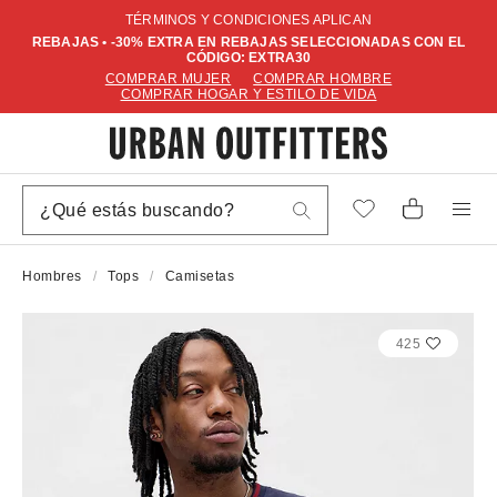
TÉRMINOS Y CONDICIONES APLICAN
REBAJAS • -30% EXTRA EN REBAJAS SELECCIONADAS CON EL
CÓDIGO: EXTRA30
COMPRAR MUJER
COMPRAR HOMBRE
COMPRAR HOGAR Y ESTILO DE VIDA
Hombres
Tops
Camisetas
425