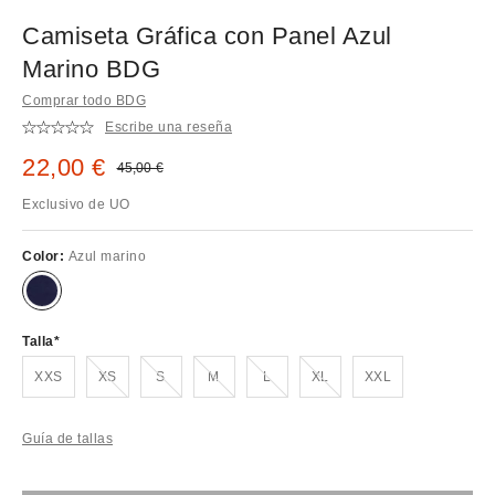
Camiseta Gráfica con Panel Azul
Marino BDG
Comprar todo BDG
Escribe una reseña
Precio rebajado:
22,00 €
Precio original:
45,00 €
Exclusivo de UO
Color:
Azul marino
Talla
¡Agotado!
¡Agotado!
¡Agotado!
¡Agotado!
¡Agotado!
XXS
XS
S
M
L
XL
XXL
Guía de tallas