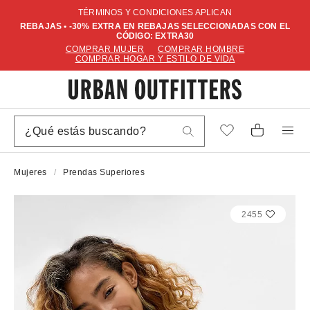
TÉRMINOS Y CONDICIONES APLICAN
REBAJAS • -30% EXTRA EN REBAJAS SELECCIONADAS CON EL
CÓDIGO: EXTRA30
COMPRAR MUJER
COMPRAR HOMBRE
COMPRAR HOGAR Y ESTILO DE VIDA
Mujeres
Prendas Superiores
2455