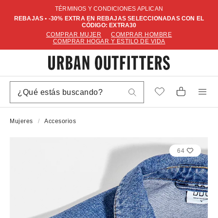
TÉRMINOS Y CONDICIONES APLICAN
REBAJAS • -30% EXTRA EN REBAJAS SELECCIONADAS CON EL
CÓDIGO: EXTRA30
COMPRAR MUJER
COMPRAR HOMBRE
COMPRAR HOGAR Y ESTILO DE VIDA
Mujeres
Accesorios
64