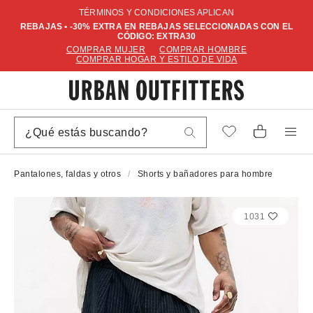
TÉRMINOS Y CONDICIONES APLICAN
REBAJAS • -30% EXTRA EN REBAJAS SELECCIONADAS CON EL
CÓDIGO: EXTRA30
COMPRAR MUJER
COMPRAR HOMBRE
COMPRAR HOGAR Y ESTILO DE VIDA
Pantalones, faldas y otros
Shorts y bañadores para hombre
1031