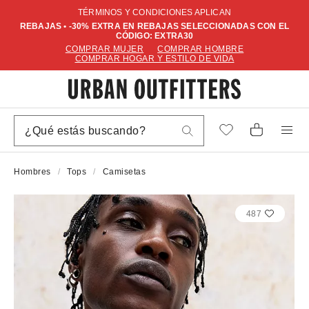
TÉRMINOS Y CONDICIONES APLICAN
REBAJAS • -30% EXTRA EN REBAJAS SELECCIONADAS CON EL
CÓDIGO: EXTRA30
COMPRAR MUJER
COMPRAR HOMBRE
COMPRAR HOGAR Y ESTILO DE VIDA
Hombres
Tops
Camisetas
487