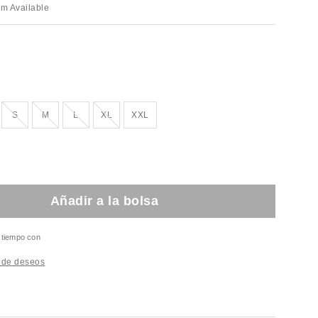
em Available
otado!
¡Agotado!
¡Agotado!
¡Agotado!
¡Agotado!
S
M
L
XL
XXL
Añadir a la bolsa
l tiempo con
a de deseos