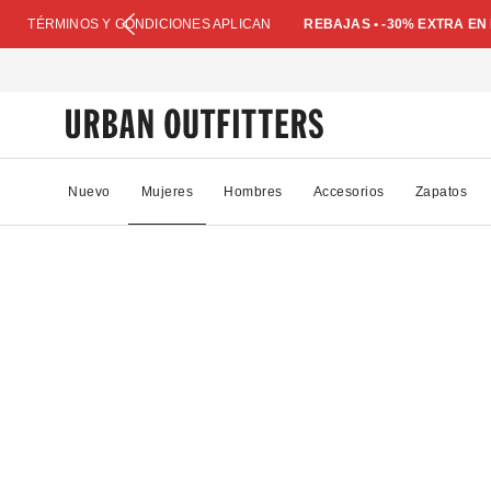
TÉRMINOS Y CONDICIONES APLICAN
REBAJAS • -30% EXTRA E
Nuevo
Mujeres
Hombres
Accesorios
Zapatos
30