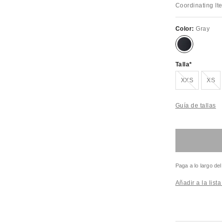
Coordinating It
Color:
Gray
Talla
¡Agotado!
¡Ag
XXS
XS
Guía de tallas
Paga a lo largo de
Añadir a la list