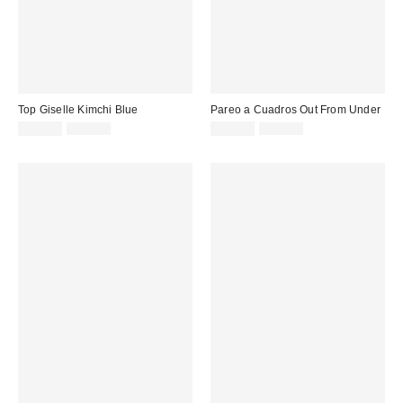
Top Giselle Kimchi Blue
Pareo a Cuadros Out From Under
Precio
Precio
Precio
Precio
15,00 €
39,00 €
13,00 €
49,00 €
original:
original:
rebajado:
rebajado: