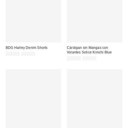
BDG Harley Denim Shorts
Cárdigan sin Mangas con
Volantes Solice Kimchi Blue
Precio
Precio
17,00 €
49,00 €
original:
rebajado:
Precio
Precio
17,00 €
35,00 €
original:
rebajado: