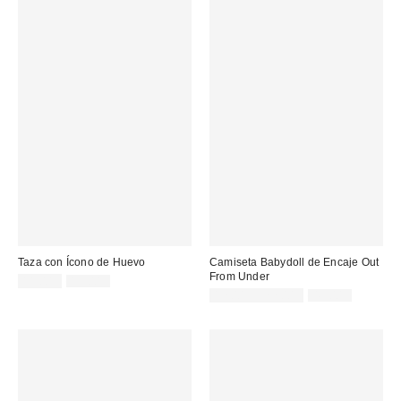
Taza con Ícono de Huevo
Camiseta Babydoll de Encaje Out
From Under
Precio
Precio
11,00 €
19,00 €
original:
rebajado:
Precio
Precio
17,00 € – 22,00 €
45,00 €
original:
rebajado: