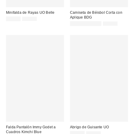
Minifalda de Rayas UO Belle
Camiseta de Béisbol Corta con
Aplique BDG
Precio
Precio
19,00 €
39,00 €
original:
rebajado:
Precio
Precio
17,00 € – 22,00 €
49,00 €
original:
rebajado:
Falda Pantalón Immy Godet a
Abrigo de Guisante UO
Cuadros Kimchi Blue
Precio
Precio
12,00 €
55,00 €