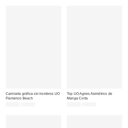
Camiseta gráfica sin hombros UO
Top UO Agnes Asimétrico de
Flamenco Beach
Manga Corta
Precio
Precio
Precio
Precio
19,00 €
32,00 €
17,00 €
29,00 €
original:
original:
rebajado:
rebajado: