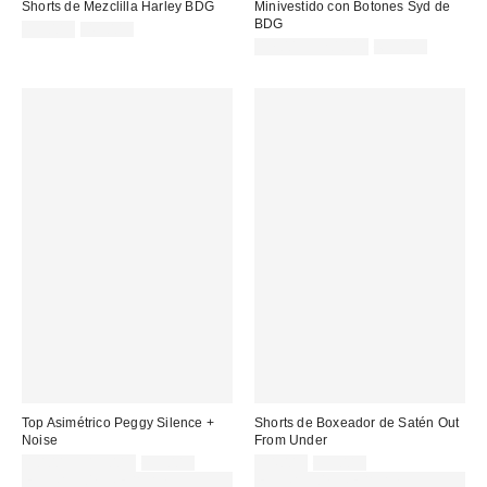
Shorts de Mezclilla Harley BDG
Minivestido con Botones Syd de
BDG
Precio
Precio
15,00 €
49,00 €
original:
rebajado:
Precio
Precio
17,00 € – 20,00 €
69,00 €
original:
rebajado:
Top Asimétrico Peggy Silence +
Shorts de Boxeador de Satén Out
Noise
From Under
Precio
Precio
Precio
Precio
10,00 € – 15,00 €
39,00 €
14,00 €
35,00 €
original:
original:
rebajado:
rebajado:
EXTRA -30% REBAJAS
EXTRA -30% REBAJAS