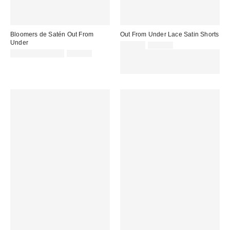
Bloomers de Satén Out From
Out From Under Lace Satin Shorts
Under
Precio
Precio
14,00 €
35,00 €
original:
Precio
Precio
rebajado:
14,00 € – 19,00 €
35,00 €
EXTRA -30% REBAJAS
original:
rebajado:
SELECCIONADAS : USA EL
CÓDIGO: EXTRA30