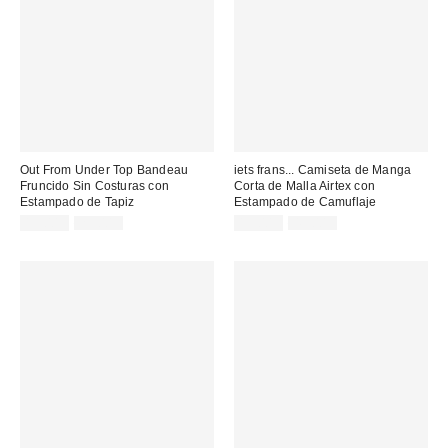
Out From Under Top Bandeau
iets frans... Camiseta de Manga
Fruncido Sin Costuras con
Corta de Malla Airtex con
Estampado de Tapiz
Estampado de Camuflaje
Precio
Precio
Precio
Precio
15,00 €
25,00 €
13,00 €
45,00 €
original:
original:
rebajado:
rebajado: