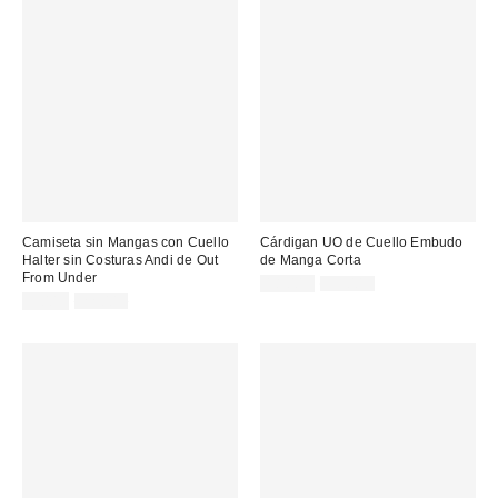
Camiseta sin Mangas con Cuello
Cárdigan UO de Cuello Embudo
Halter sin Costuras Andi de Out
de Manga Corta
From Under
Precio
Precio
18,00 €
39,00 €
original:
Precio
Precio
rebajado:
9,00 €
22,00 €
original:
rebajado: