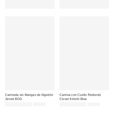
SELECCIONADAS : USA EL
SELECCIONADAS : USA EL
CÓDIGO: EXTRA30
CÓDIGO: EXTRA30
Camiseta sin Mangas de Algodón
Camisa con Cuello Redondo
Jessie BDG
Clover Kimchi Blue
Precio
Precio
Precio
Precio
10,00 € – 15,00 €
15,00 €
19,00 € – 35,00 €
49,00 €
original:
original:
rebajado:
rebajado: