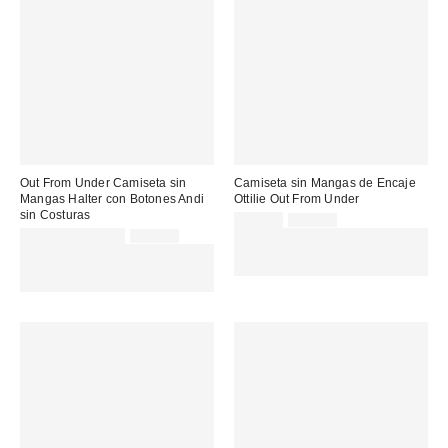
Out From Under Camiseta sin
Camiseta sin Mangas de Encaje
Mangas Halter con Botones Andi
Ottilie Out From Under
sin Costuras
Precio
Precio
17,00 €
39,00 €
original:
Precio
Precio
rebajado:
12,00 € – 15,00 €
22,00 €
EXTRA -30% REBAJAS
original:
rebajado:
EXTRA -30% REBAJAS
SELECCIONADAS : USA EL
SELECCIONADAS : USA EL
CÓDIGO: EXTRA30
CÓDIGO: EXTRA30