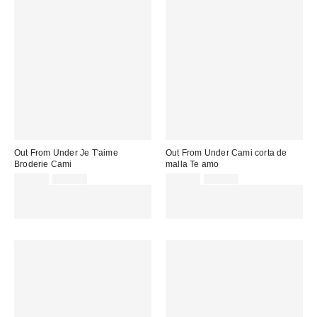
Out From Under Je T'aime
Out From Under Cami corta de
Broderie Cami
malla Te amo
Precio
Precio
Precio
Precio
17,00 €
32,00 €
14,00 €
29,00 €
original:
original:
rebajado:
rebajado:
EXTRA -30% REBAJAS
EXTRA -30% REBAJAS
SELECCIONADAS : USA EL
SELECCIONADAS : USA EL
CÓDIGO: EXTRA30
CÓDIGO: EXTRA30