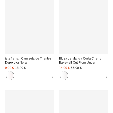
iets frans... Camiseta de Tirantes
Blusa de Manga Corta Cherry
Deportiva Nora
Bakewell Out From Under
Precio
Precio
Precio
Precio
9,00 €
18,00 €
14,00 €
55,00 €
original:
original:
rebajado:
rebajado: