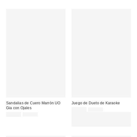
Sandalias de Cuero Marrón UO
Juego de Dueto de Karaoke
Gia con Ojales
Precio
Precio
12,00 €
25,00 €
original:
Precio
Precio
rebajado:
18,00 €
45,00 €
EXTRA -30% REBAJAS
original:
rebajado:
SELECCIONADAS : USA EL
CÓDIGO: EXTRA30