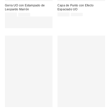
Gorra UO con Estampado de
Capa de Punto con Efecto
Leopardo Marrón
Espaciado UO
Precio
Precio
Precio
Precio
17,00 €
32,00 €
19,00 €
39,00 €
original:
original:
rebajado:
rebajado:
EXTRA -30% REBAJAS
SELECCIONADAS : USA EL
CÓDIGO: EXTRA30