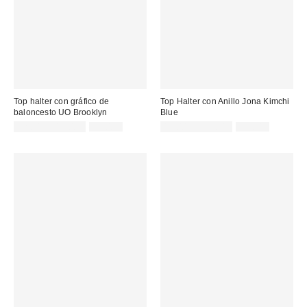
Top halter con gráfico de
Top Halter con Anillo Jona Kimchi
baloncesto UO Brooklyn
Blue
Precio
Precio
Precio
Precio
12,00 € – 15,00 €
32,00 €
15,00 € – 19,00 €
39,00 €
original:
original:
rebajado:
rebajado: