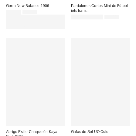
Gorra New Balance 1906
Pantalones Cortos Mini de Fútbol
iets frans...
Precio
Precio
19,00 €
32,00 €
original:
rebajado:
Precio
Precio
EXTRA -30% REBAJAS
17,00 € – 20,00 €
35,00 €
original:
rebajado:
SELECCIONADAS : USA EL
CÓDIGO: EXTRA30
Abrigo Estilo Chaquetón Kaya
Gafas de Sol UO Oslo