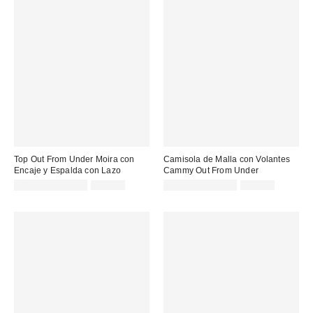
Top Out From Under Moira con
Camisola de Malla con Volantes
Encaje y Espalda con Lazo
Cammy Out From Under
Precio
Precio
Precio
Precio
12,00 € – 15,00 €
39,00 €
13,00 € – 17,00 €
32,00 €
original:
original:
rebajado:
rebajado: