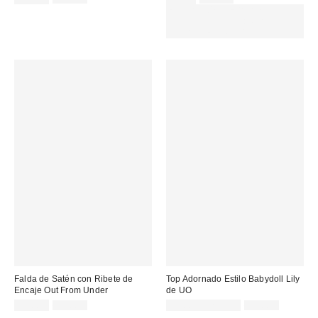
original:
original:
rebajado:
rebajado:
EXTRA -30% REBAJAS
SELECCIONADAS : USA EL
CÓDIGO: EXTRA30
Falda de Satén con Ribete de
Top Adornado Estilo Babydoll Lily
Encaje Out From Under
de UO
Precio
Precio
Precio
Precio
15,00 €
35,00 €
19,00 € – 22,00 €
49,00 €
original:
original:
rebajado:
rebajado: