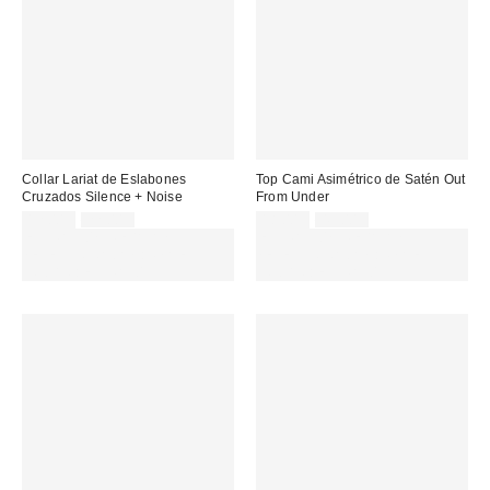
Collar Lariat de Eslabones
Top Cami Asimétrico de Satén Out
Cruzados Silence + Noise
From Under
Precio
Precio
Precio
Precio
12,00 €
22,00 €
18,00 €
45,00 €
original:
original:
rebajado:
rebajado:
EXTRA -30% REBAJAS
EXTRA -30% REBAJAS
SELECCIONADAS : USA EL
SELECCIONADAS : USA EL
CÓDIGO: EXTRA30
CÓDIGO: EXTRA30