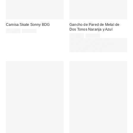
Camisa Skate Sonny BDG
Gancho de Pared de Metal de
Dos Tonos Naranja y Azul
Precio
Precio
13,00 €
55,00 €
original:
rebajado:
Precio
Precio
19,00 €
32,00 €
original:
rebajado:
EXTRA -30% REBAJAS
SELECCIONADAS : USA EL
CÓDIGO: EXTRA30