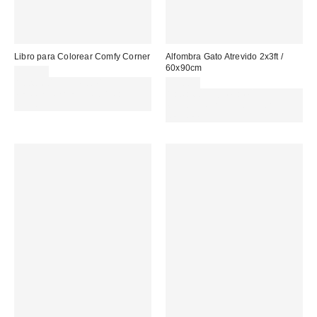
Libro para Colorear Comfy Corner
Alfombra Gato Atrevido 2x3ft /
60x90cm
10,00 €
Gasta 60€+ y llévate 15€
35,00 €
MENOS. USA EL CÓDIGO:
Gasta 60€+ y llévate 15€
REFRESH
MENOS. USA EL CÓDIGO:
REFRESH