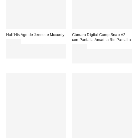
Half His Age de Jennette Mccurdy
Cámara Digital Camp Snap V2
con Pantalla Amarilla Sin Pantalla
20,00 €
Gasta 60€+ y llévate 15€
85,00 €
MENOS. USA EL CÓDIGO:
Gasta 60€+ y llévate 15€
REFRESH
MENOS. USA EL CÓDIGO:
REFRESH