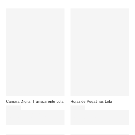
Cámara Digital Transparente Lola
Hojas de Pegatinas Lola
99,00 €
12,00 €
Gasta 60€+ y llévate 15€
Gasta 60€+ y llévate 15€
MENOS. USA EL CÓDIGO:
MENOS. USA EL CÓDIGO:
REFRESH
REFRESH