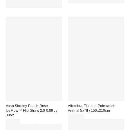
MENOS. USA EL CÓDIGO:
REFRESH
REFRESH
Vaso Stanley Peach Rose
Alfombra Eliza de Patchwork
IceFlow™ Flip Straw 2.0 0.89L /
Animal 5x7ft / 150x210cm
30oz
229,00 €
55,00 €
Gasta 60€+ y llévate 15€
Gasta 60€+ y llévate 15€
MENOS. USA EL CÓDIGO: