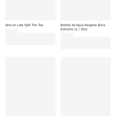
Vela en Lata Spill The Tea
Botella de Agua Nalgene Boca
Estrecha 1L / 35oz
12,00 €
Gasta 60€+ y llévate 15€
22,00 €
MENOS. USA EL CÓDIGO:
Gasta 60€+ y llévate 15€
REFRESH
MENOS. USA EL CÓDIGO:
REFRESH