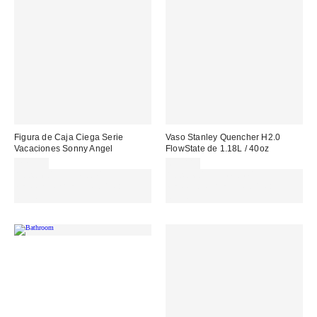
Figura de Caja Ciega Serie
Vaso Stanley Quencher H2.0
Vacaciones Sonny Angel
FlowState de 1.18L / 40oz
22,00 €
65,00 €
Gasta 60€+ y llévate 15€
Gasta 60€+ y llévate 15€
MENOS. USA EL CÓDIGO:
MENOS. USA EL CÓDIGO:
REFRESH
REFRESH