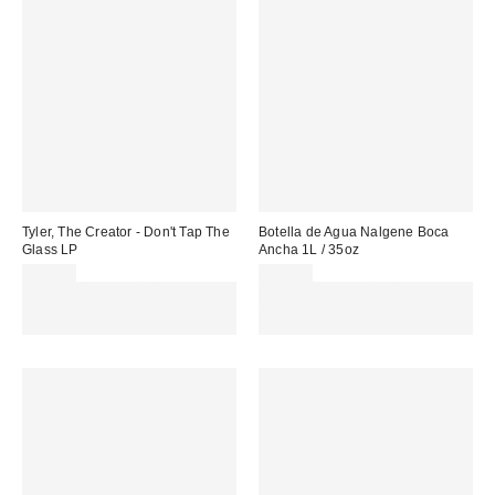
Tyler, The Creator - Don't Tap The
Botella de Agua Nalgene Boca
Glass LP
Ancha 1L / 35oz
49,00 €
22,00 €
Gasta 60€+ y llévate 15€
Gasta 60€+ y llévate 15€
MENOS. USA EL CÓDIGO:
MENOS. USA EL CÓDIGO:
REFRESH
REFRESH