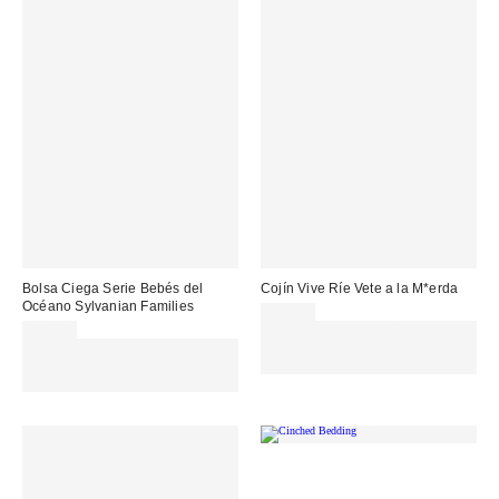
Bolsa Ciega Serie Bebés del
Cojín Vive Ríe Vete a la M*erda
Océano Sylvanian Families
45,00 €
13,00 €
Gasta 60€+ y llévate 15€
Gasta 60€+ y llévate 15€
MENOS. USA EL CÓDIGO:
MENOS. USA EL CÓDIGO:
REFRESH
REFRESH