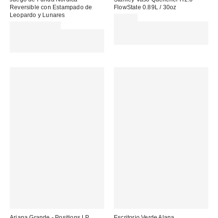
Reversible con Estampado de
FlowState 0.89L / 30oz
Leopardo y Lunares
55,00 €
35,00 € – 65,00 €
Gasta 60€+ y llévate 15€
Gasta 60€+ y llévate 15€
MENOS. USA EL CÓDIGO:
MENOS. USA EL CÓDIGO:
REFRESH
REFRESH
Ariana Grande - Positions LP
Escritorio Verde Alana