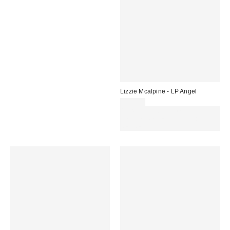
Lizzie Mcalpine - LP Angel
45,00 €
Gasta 60€+ y llévate 15€
MENOS. USA EL CÓDIGO:
REFRESH