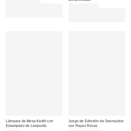
379,00 € – 419,00 €
Gasta 60€+ y llévate 15€
35,00 € – 65,00 €
MENOS. USA EL CÓDIGO:
Gasta 60€+ y llévate 15€
REFRESH
MENOS. USA EL CÓDIGO:
REFRESH
Lámpara de Mesa Kodhi con
Juego de Edredón de Seersucker
Estampado de Leopardo
con Rayas Rosas