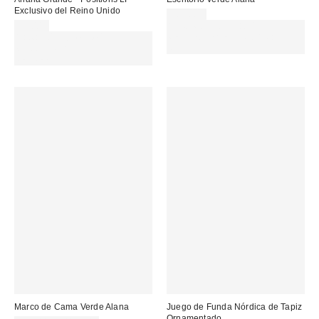
Exclusivo del Reino Unido
369,00 €
55,00 €
Gasta 60€+ y llévate 15€
Gasta 60€+ y llévate 15€
MENOS. USA EL CÓDIGO:
MENOS. USA EL CÓDIGO:
REFRESH
REFRESH
Marco de Cama Verde Alana
Juego de Funda Nórdica de Tapiz
Ornamentado