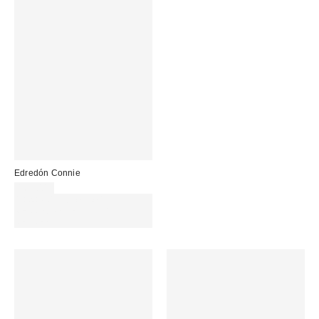
Edredón Connie
165,00 €
Gasta 60€+ y llévate 15€
MENOS. USA EL CÓDIGO:
REFRESH