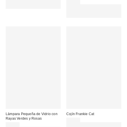
MENOS. USA EL CÓDIGO:
20,00 €
REFRESH
Gasta 60€+ y llévate 15€
MENOS. USA EL CÓDIGO:
REFRESH
Lámpara Pequeña de Vidrio con
Cojín Frankie Cat
Rayas Verdes y Rosas
49,00 €
49,00 €
Gasta 60€+ y llévate 15€