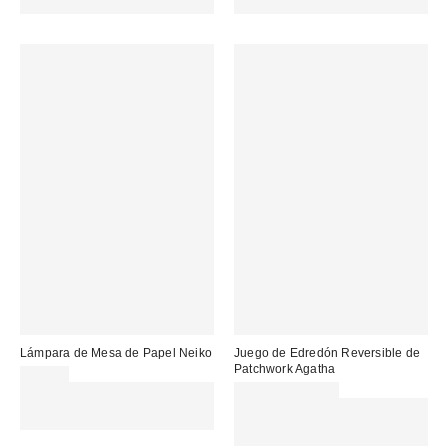
REFRESH
REFRESH
Lámpara de Mesa de Papel Neiko
Juego de Edredón Reversible de
Patchwork Agatha
19,00 €
Gasta 60€+ y llévate 15€
35,00 € – 65,00 €
MENOS. USA EL CÓDIGO:
Gasta 60€+ y llévate 15€
REFRESH
MENOS. USA EL CÓDIGO:
REFRESH