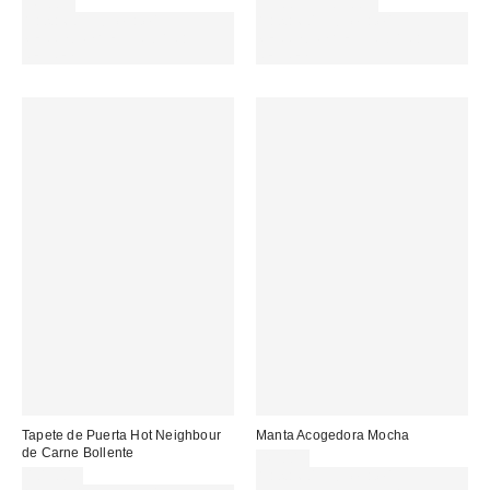
49,00 €
95,00 € – 109,00 €
Gasta 60€+ y llévate 15€
Gasta 60€+ y llévate 15€
MENOS. USA EL CÓDIGO:
MENOS. USA EL CÓDIGO:
REFRESH
REFRESH
Tapete de Puerta Hot Neighbour
Manta Acogedora Mocha
de Carne Bollente
45,00 €
109,00 €
Gasta 60€+ y llévate 15€