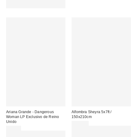
MENOS. USA EL CÓDIGO:
REFRESH
Ariana Grande - Dangerous
Alfombra Sheyra 5x7ft /
Woman LP Exclusivo de Reino
150x210cm
Unido
229,00 €
55,00 €
Gasta 60€+ y llévate 15€
Gasta 60€+ y llévate 15€
MENOS. USA EL CÓDIGO: