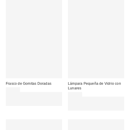
Frasco de Gomitas Doradas
Lámpara Pequeña de Vidrio con
Lunares
29,00 €
Gasta 60€+ y llévate 15€
49,00 €
MENOS. USA EL CÓDIGO:
Gasta 60€+ y llévate 15€
REFRESH
MENOS. USA EL CÓDIGO:
REFRESH