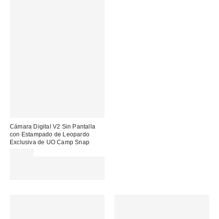
Cámara Digital V2 Sin Pantalla
con Estampado de Leopardo
Exclusiva de UO Camp Snap
85,00 €
Gasta 60€+ y llévate 15€
MENOS. USA EL CÓDIGO:
REFRESH