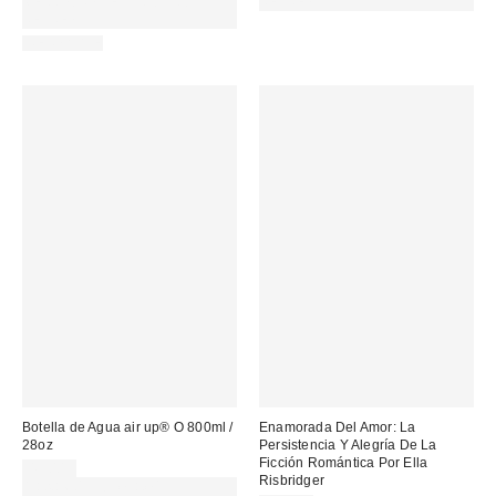
MENOS. USA EL CÓDIGO:
REFRESH
REFRESH
REUSABLE
Botella de Agua air up® O 800ml /
Enamorada Del Amor: La
28oz
Persistencia Y Alegría De La
Ficción Romántica Por Ella
45,00 €
Risbridger
Gasta 60€+ y llévate 15€