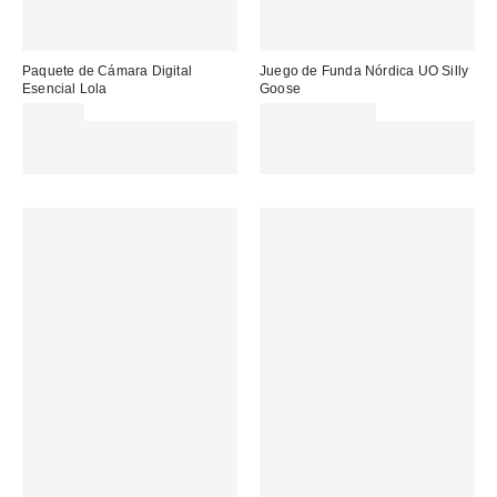
Paquete de Cámara Digital
Juego de Funda Nórdica UO Silly
Esencial Lola
Goose
115,00 €
35,00 € – 65,00 €
Gasta 60€+ y llévate 15€
Gasta 60€+ y llévate 15€
MENOS. USA EL CÓDIGO:
MENOS. USA EL CÓDIGO:
REFRESH
REFRESH