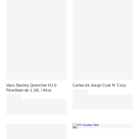
Vaso Stanley Quencher H2.0
Cartas de Juego Cute 'N' Cozy
FlowState de 1.18L / 40oz
15,00 €
65,00 €
Gasta 60€+ y llévate 15€
Gasta 60€+ y llévate 15€
MENOS. USA EL CÓDIGO:
MENOS. USA EL CÓDIGO:
REFRESH
REFRESH