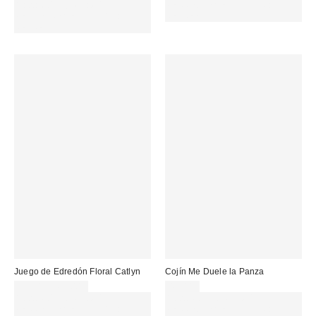
Gasta 60€+ y llévate 15€
MENOS. USA EL CÓDIGO:
MENOS. USA EL CÓDIGO:
REFRESH
REFRESH
Juego de Edredón Floral Catlyn
Cojín Me Duele la Panza
35,00 € – 65,00 €
45,00 €
Gasta 60€+ y llévate 15€
Gasta 60€+ y llévate 15€
MENOS. USA EL CÓDIGO:
MENOS. USA EL CÓDIGO: