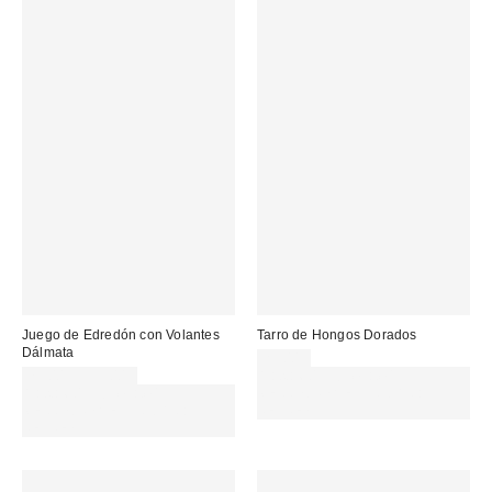
Juego de Edredón con Volantes
Tarro de Hongos Dorados
Dálmata
29,00 €
79,00 € – 95,00 €
Gasta 60€+ y llévate 15€
Gasta 60€+ y llévate 15€
MENOS. USA EL CÓDIGO:
MENOS. USA EL CÓDIGO:
REFRESH
REFRESH