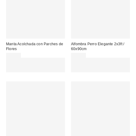
Manta Acolchada con Parches de
Alfombra Perro Elegante 2x3ft /
Flores
60x90cm
69,00 €
35,00 €
Gasta 60€+ y llévate 15€
Gasta 60€+ y llévate 15€
MENOS. USA EL CÓDIGO:
MENOS. USA EL CÓDIGO:
REFRESH
REFRESH