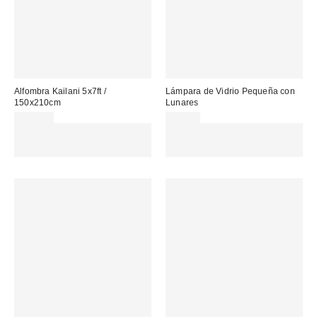
Alfombra Kailani 5x7ft /
Lámpara de Vidrio Pequeña con
150x210cm
Lunares
229,00 €
49,00 €
Gasta 60€+ y llévate 15€
Gasta 60€+ y llévate 15€
MENOS. USA EL CÓDIGO:
MENOS. USA EL CÓDIGO:
REFRESH
REFRESH