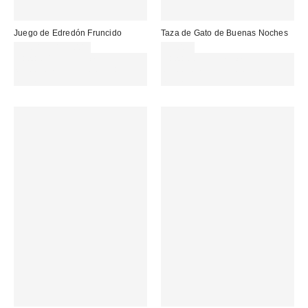
Juego de Edredón Fruncido
Taza de Gato de Buenas Noches
99,00 € – 115,00 €
19,00 €
Gasta 60€+ y llévate 15€
Gasta 60€+ y llévate 15€
MENOS. USA EL CÓDIGO:
MENOS. USA EL CÓDIGO:
REFRESH
REFRESH