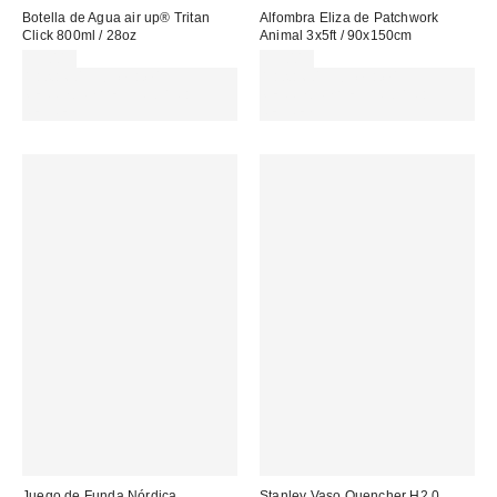
Botella de Agua air up® Tritan
Alfombra Eliza de Patchwork
Click 800ml / 28oz
Animal 3x5ft / 90x150cm
39,00 €
99,00 €
Gasta 60€+ y llévate 15€
Gasta 60€+ y llévate 15€
MENOS. USA EL CÓDIGO:
MENOS. USA EL CÓDIGO:
REFRESH
REFRESH
Juego de Funda Nórdica
Stanley Vaso Quencher H2.0