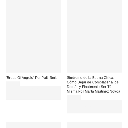
"Bread Of Angels" Por Patti Smith
Síndrome de la Buena Chica:
Cómo Dejar de Complacer a los
32,00 €
Demás y Finalmente Ser Tú
Gasta 60€+ y llévate 15€
Misma Por Marta Martínez Novoa
MENOS. USA EL CÓDIGO:
REFRESH
25,00 €
Gasta 60€+ y llévate 15€
MENOS. USA EL CÓDIGO:
REFRESH