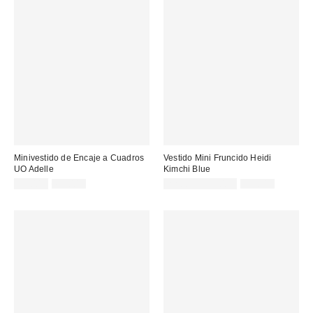
Minivestido de Encaje a Cuadros
Vestido Mini Fruncido Heidi
UO Adelle
Kimchi Blue
Precio
Precio
Precio
Precio
39,00 €
65,00 €
22,00 € – 29,00 €
59,00 €
original:
original:
rebajado:
rebajado: