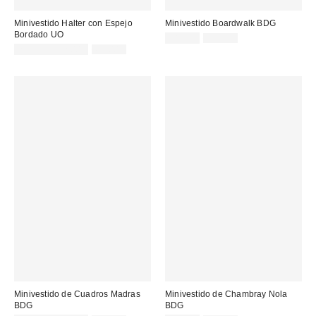
Minivestido Halter con Espejo
Minivestido Boardwalk BDG
Bordado UO
Precio
Precio
18,00 €
35,00 €
original:
Precio
Precio
rebajado:
25,00 € – 32,00 €
65,00 €
original:
rebajado:
Minivestido de Cuadros Madras
Minivestido de Chambray Nola
BDG
BDG