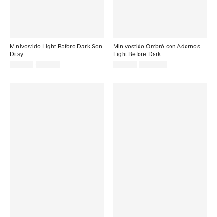
Minivestido Light Before Dark Sen
Minivestido Ombré con Adornos
Ditsy
Light Before Dark
Precio
Precio
Precio
Precio
25,00 €
69,00 €
65,00 €
125,00 €
original:
original:
rebajado:
rebajado: