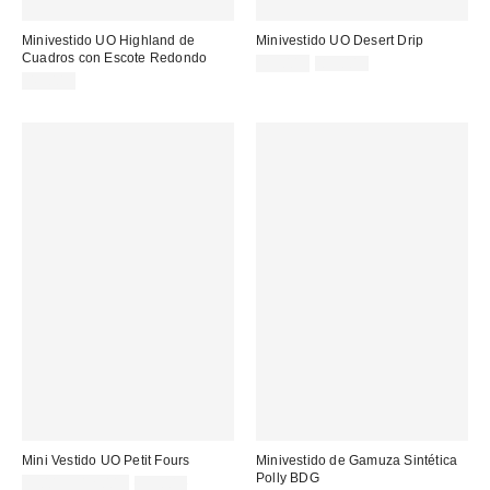
Minivestido UO Highland de
Minivestido UO Desert Drip
Cuadros con Escote Redondo
Precio
Precio
25,00 €
85,00 €
original:
rebajado:
49,00 €
Mini Vestido UO Petit Fours
Minivestido de Gamuza Sintética
Polly BDG
Precio
Precio
9,00 € – 12,00 €
59,00 €