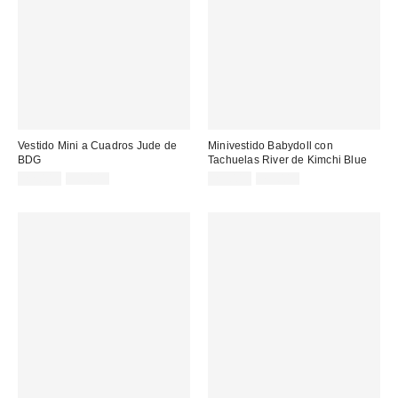
Vestido Mini a Cuadros Jude de
Minivestido Babydoll con
BDG
Tachuelas River de Kimchi Blue
Precio
Precio
Precio
Precio
22,00 €
59,00 €
25,00 €
75,00 €
original:
original:
rebajado:
rebajado: