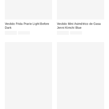
Vestido Frida Prarie Light Before
Vestido Mini Asimétrico de Gasa
Dark
Jenni Kimchi Blue
Precio
Precio
Precio
Precio
25,00 €
69,00 €
32,00 €
69,00 €
original:
original:
rebajado:
rebajado: