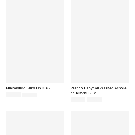
Minivestido Surfs Up BDG
Vestido Babydoll Washed Ashore
de Kimchi Blue
Precio
Precio
25,00 €
49,00 €
original:
rebajado:
Precio
Precio
29,00 €
59,00 €
original:
rebajado: