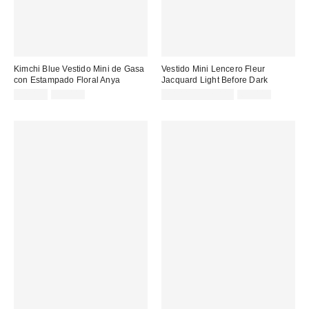
Kimchi Blue Vestido Mini de Gasa
Vestido Mini Lencero Fleur
con Estampado Floral Anya
Jacquard Light Before Dark
Precio
Precio
Precio
Precio
22,00 €
59,00 €
20,00 € – 32,00 €
69,00 €
original:
original:
rebajado:
rebajado: