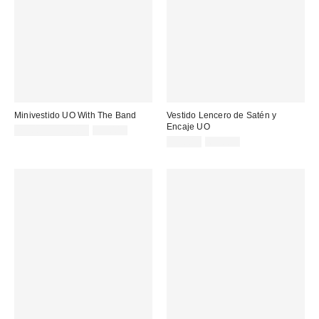
Minivestido UO With The Band
Vestido Lencero de Satén y
Encaje UO
Precio
Precio
29,00 € – 35,00 €
59,00 €
original:
rebajado:
Precio
Precio
25,00 €
69,00 €
original:
rebajado: