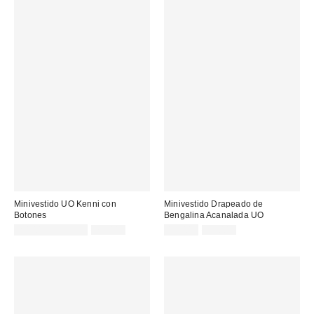
Minivestido UO Kenni con
Minivestido Drapeado de
Botones
Bengalina Acanalada UO
Precio
Precio
Precio
Precio
20,00 € – 35,00 €
75,00 €
13,00 €
59,00 €
original:
original:
rebajado:
rebajado: