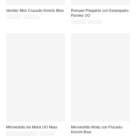
Vestido Mini Cruzado Kimchi Blue
Romper Plegable con Estampado
Paisley UO
Precio
Precio
55,00 €
115,00 €
original:
rebajado:
Precio
Precio
22,00 €
59,00 €
original:
rebajado:
Minivestido de Malla UO Maia
Minivestido Misty con Flocado
Kimchi Blue
Precio
Precio
25,00 € – 32,00 €
55,00 €