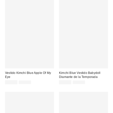
Vestido Kimchi Blue Apple Of My
Kimchi Blue Vestido Babydoll
Eye
Diamante de la Temporada
Precio
Precio
Precio
Precio
39,00 €
75,00 €
39,00 €
75,00 €
original:
original:
rebajado:
rebajado: