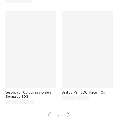
original:
Precio
Precio
rebajado:
39,00 €
85,00 €
original:
rebajado:
Vestido con Cordones y Ojales
Vestido Mini BDG Throw It On
Sienna de BDG
Precio
Precio
18,00 €
55,00 €
original:
Precio
Precio
rebajado:
65,00 €
125,00 €
original:
rebajado:
1
2