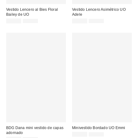
Vestido Lencero al Bies Floral
Vestido Lencero Asimétrico UO
Bailey de UO
Adele
Precio
Precio
Precio
Precio
32,00 €
69,00 €
32,00 €
65,00 €
original:
original:
rebajado:
rebajado:
BDG Dana mini vestido de capas
Minivestido Bordado UO Emmi
adornado
Precio
Precio
39,00 €
89,00 €