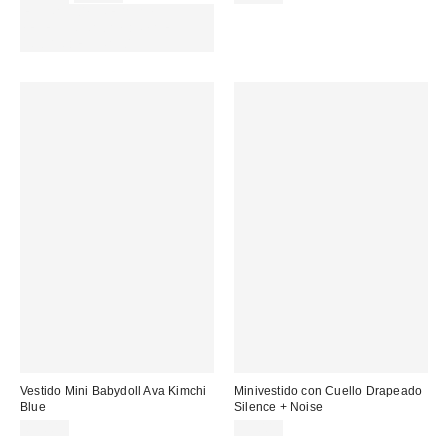
original:
rebajado:
EXTRA -30% REBAJAS
SELECCIONADAS : USA EL
CÓDIGO: EXTRA30
Vestido Mini Babydoll Ava Kimchi
Minivestido con Cuello Drapeado
Blue
Silence + Noise
85,00 €
59,00 €