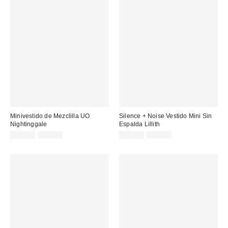
Minivestido de Mezclilla UO
Silence + Noise Vestido Mini Sin
Nightinggale
Espalda Lillith
Precio
Precio
Precio
Precio
25,00 €
49,00 €
17,00 €
55,00 €
original:
original:
rebajado:
rebajado: