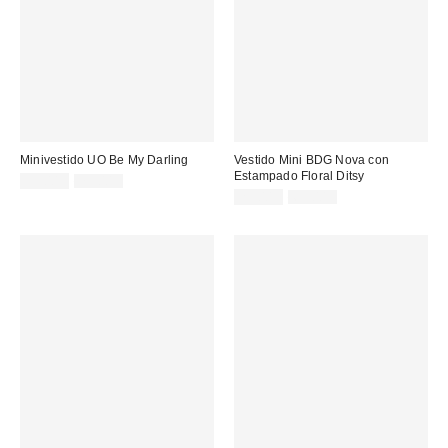
Minivestido UO Be My Darling
Vestido Mini BDG Nova con
Estampado Floral Ditsy
Precio
Precio
39,00 €
75,00 €
original:
rebajado:
Precio
Precio
25,00 €
65,00 €
original:
rebajado: