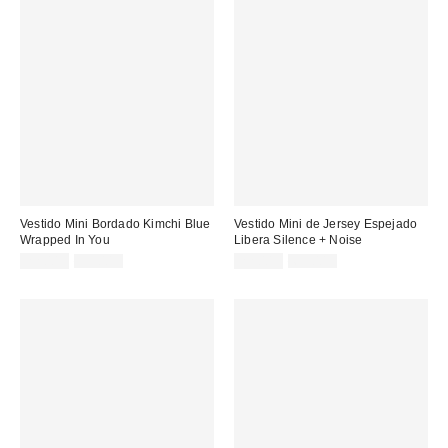
Vestido Mini Bordado Kimchi Blue
Vestido Mini de Jersey Espejado
Wrapped In You
Libera Silence + Noise
Precio
Precio
Precio
Precio
22,00 €
59,00 €
22,00 €
69,00 €
original:
original:
rebajado:
rebajado: