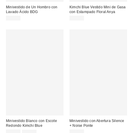
Minivestido de Un Hombro con
Kimchi Blue Vestido Mini de Gasa
Lavado Ácido BDG
con Estampado Floral Anya
85,00 €
59,00 €
Minivestido Blanco con Escote
Minivestido con Abertura Silence
Redondo Kimchi Blue
+ Noise Ponte
Precio
Precio
59,00 €
75,00 €
59,00 €