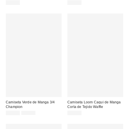
39,00 €
39,00 €
Camiseta Verde de Manga 3/4
Camiseta Loom Caqui de Manga
Champion
Corta de Tejido Waffle
Precio
Precio
59,00 €
70,00 €
45,00 €
original:
rebajado: