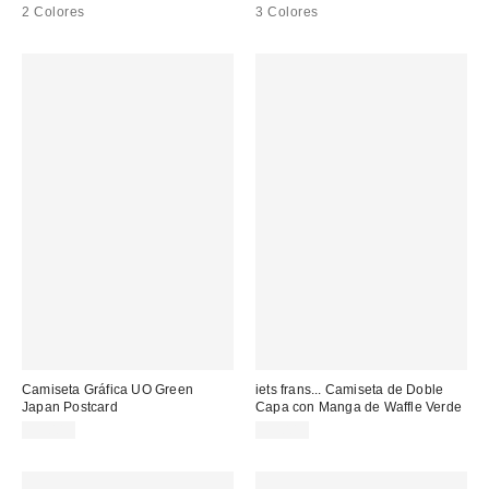
2 Colores
3 Colores
Camiseta Gráfica UO Green
iets frans... Camiseta de Doble
Japan Postcard
Capa con Manga de Waffle Verde
39,00 €
55,00 €