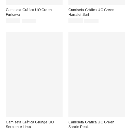
Camiseta Gráfica UO Green
Camiseta Gráfica UO Green
Furkawa
Hanalei Surf
Precio
Precio
Precio
Precio
17,00 €
35,00 €
19,00 €
39,00 €
original:
original:
rebajado:
rebajado:
Camiseta Gráfica Grunge UO
Camiseta Gráfica UO Green
Serpiente Lima
Sanrin Peak