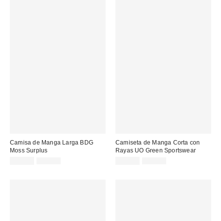
Camisa de Manga Larga BDG
Camiseta de Manga Corta con
Moss Surplus
Rayas UO Green Sportswear
Precio
Precio
Precio
Precio
29,00 €
59,00 €
19,00 €
39,00 €
original:
original:
rebajado:
rebajado: