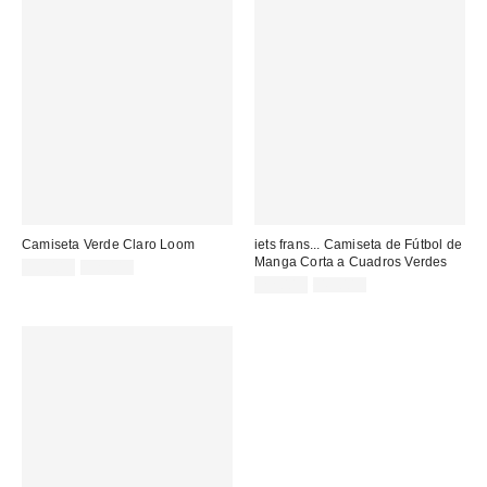
Camiseta Verde Claro Loom
iets frans... Camiseta de Fútbol de
Manga Corta a Cuadros Verdes
Precio
Precio
15,00 €
32,00 €
original:
rebajado:
Precio
Precio
22,00 €
49,00 €
original:
rebajado: