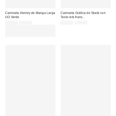
Camiseta Henley de Manga Larga
Camiseta Gráfica de Skate con
UO Verde
Texto iets frans...
Precio
Precio
Precio
Precio
22,00 €
49,00 €
19,00 €
39,00 €
original:
original:
rebajado:
rebajado:
EXTRA -30% REBAJAS
SELECCIONADAS : USA EL
CÓDIGO: EXTRA30