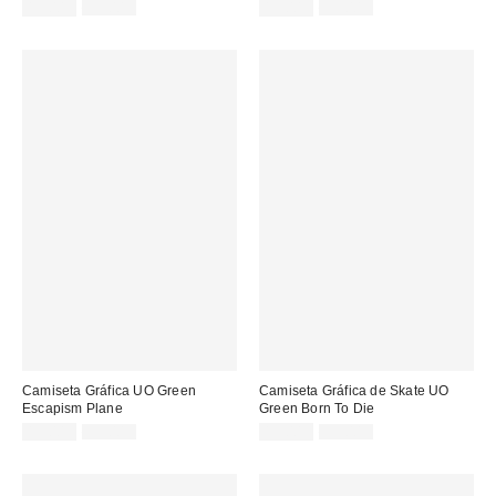
Precio
Precio
Precio
Precio
19,00 €
39,00 €
15,00 €
39,00 €
original:
original:
rebajado:
rebajado:
Camiseta Gráfica UO Green
Camiseta Gráfica de Skate UO
Escapism Plane
Green Born To Die
Precio
Precio
Precio
Precio
19,00 €
39,00 €
15,00 €
39,00 €
original:
original:
rebajado:
rebajado: