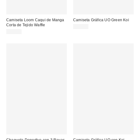
Camiseta Loom Caqui de Manga
Camiseta Gráfica UO Green Koi
Corta de Tejido Waffle
39,00 €
45,00 €
Chaqueta Deportiva con 3 Rayas
Camiseta Gráfica UO con Koi