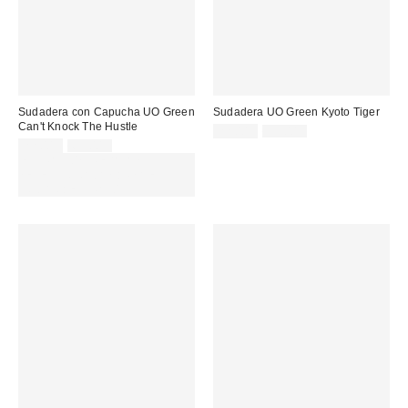
Sudadera con Capucha UO Green
Sudadera UO Green Kyoto Tiger
Can't Knock The Hustle
Precio
Precio
22,00 €
59,00 €
original:
Precio
Precio
rebajado:
22,00 €
65,00 €
original:
rebajado:
EXTRA -30% REBAJAS
SELECCIONADAS : USA EL
CÓDIGO: EXTRA30