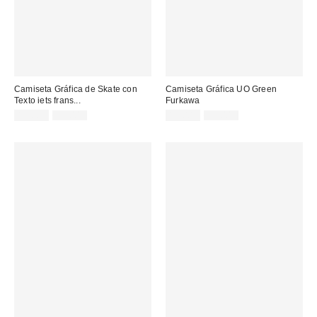
Camiseta Gráfica de Skate con
Camiseta Gráfica UO Green
Texto iets frans...
Furkawa
Precio
Precio
Precio
Precio
19,00 €
39,00 €
17,00 €
35,00 €
original:
original:
rebajado:
rebajado: