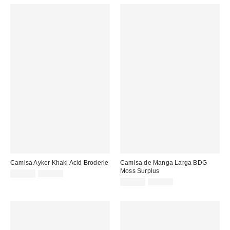
Camisa Ayker Khaki Acid Broderie
Camisa de Manga Larga BDG
Moss Surplus
Precio
Precio
29,00 €
59,00 €
original:
rebajado:
Precio
Precio
29,00 €
59,00 €
original:
rebajado: