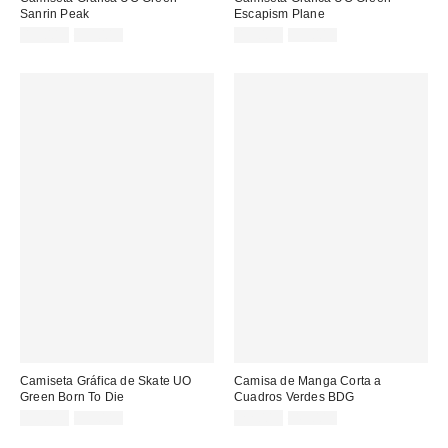
Sanrin Peak
Escapism Plane
Precio
Precio
Precio
Precio
15,00 €
39,00 €
19,00 €
39,00 €
original:
original:
rebajado:
rebajado:
Camiseta Gráfica de Skate UO
Camisa de Manga Corta a
Green Born To Die
Cuadros Verdes BDG
Precio
Precio
Precio
Precio
15,00 €
39,00 €
22,00 €
49,00 €
original:
original:
rebajado:
rebajado: