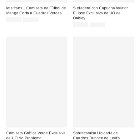
iets frans... Camiseta de Fútbol de
Sudadera con Capucha Aviator
Manga Corta a Cuadros Verdes
Ellipse Exclusiva de UO de
Oakley
Precio
Precio
22,00 €
49,00 €
original:
rebajado:
Precio
Precio
49,00 €
85,00 €
original:
rebajado:
Camiseta Gráfica Verde Exclusiva
Sobrecamisa Holgada de
de UO No Problemo
Cuadros Duboce de Levi's