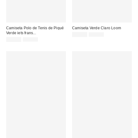
Camiseta Polo de Tenis de Piqué
Camiseta Verde Claro Loom
Verde iets frans...
Precio
Precio
15,00 €
32,00 €
original:
Precio
Precio
rebajado:
22,00 €
45,00 €
original:
rebajado: