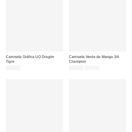
Camiseta Gráfica UO Dragón
Camiseta Verde de Manga 3/4
Tigre
Champion
Precio
Precio
39,00 €
59,00 €
70,00 €
original:
rebajado: