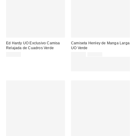
Ed Hardy UO Exclusivo Camisa
Camiseta Henley de Manga Larga
Relajada de Cuadros Verde
UO Verde
Precio
Precio
75,00 €
22,00 €
49,00 €
original:
rebajado:
EXTRA -30% REBAJAS
SELECCIONADAS : USA EL
CÓDIGO: EXTRA30