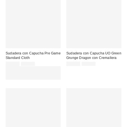
Sudadera con Capucha Pre Game
Sudadera con Capucha UO Green
Standard Cloth
Grunge Dragon con Cremallera
Precio
Precio
Precio
Precio
32,00 €
65,00 €
32,00 €
69,00 €
original:
original:
rebajado:
rebajado:
EXTRA -30% REBAJAS
SELECCIONADAS : USA EL
CÓDIGO: EXTRA30