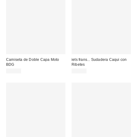
Camiseta de Doble Capa Moto
iets frans... Sudadera Caqui con
BDG
Ribetes
69,00 €
65,00 €