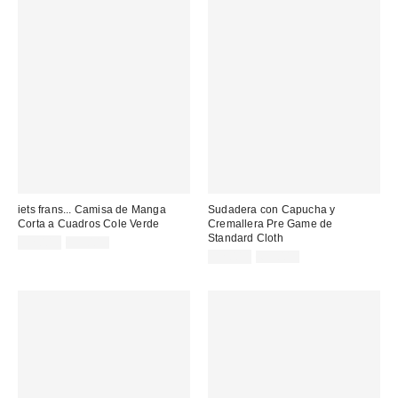
iets frans... Camisa de Manga
Sudadera con Capucha y
Corta a Cuadros Cole Verde
Cremallera Pre Game de
Standard Cloth
Precio
Precio
32,00 €
55,00 €
original:
rebajado:
Precio
Precio
32,00 €
69,00 €
original:
rebajado: