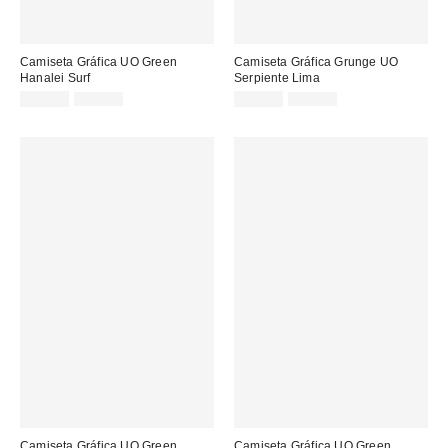
Camiseta Gráfica UO Green
Camiseta Gráfica Grunge UO
Hanalei Surf
Serpiente Lima
Precio
Precio
Precio
Precio
19,00 €
39,00 €
19,00 €
39,00 €
original:
original:
rebajado:
rebajado:
Camiseta Gráfica UO Green
Camiseta Gráfica UO Green