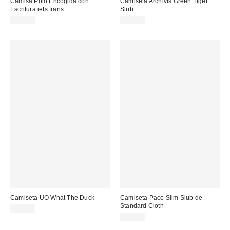
Camisa Polo Encogida con
Camiseta Archivis Green Tiger
Escritura iets frans...
Slub
39,00 €
55,00 €
Camiseta UO What The Duck
Camiseta Paco Slim Slub de
Standard Cloth
39,00 €
39,00 €