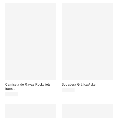
Camiseta de Rayas Rocky iets
Sudadera Gráfica Ayker
frans...
65,00 €
45,00 €