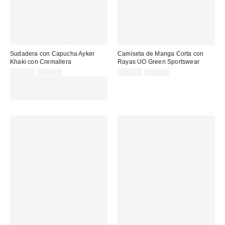
Sudadera con Capucha Ayker
Camiseta de Manga Corta con
Khaki con Cremallera
Rayas UO Green Sportswear
Precio
Precio
Precio
Precio
20,00 €
75,00 €
19,00 €
39,00 €
original:
original:
rebajado:
rebajado:
EXTRA -30% REBAJAS
SELECCIONADAS : USA EL
CÓDIGO: EXTRA30