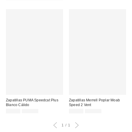
Zapatillas PUMA Speedcat Plus
Zapatillas Merrell Poplar Moab
Blanco Cálido
Speed 2 Vent
Precio
Precio
Precio
Precio
75,00 €
129,00 €
85,00 €
145,00 €
original:
original:
rebajado:
rebajado:
1
1