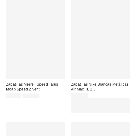
Zapatillas Merrell Speed Talus
Zapatillas Nike Blancas Metálicas
Moab Speed 2 Vent
Air Max TL 2.5
Precio
Precio
99,00 €
130,00 €
179,99 €
original:
rebajado:
Gasta 60€+ y llévate 15€
MENOS. USA EL CÓDIGO:
REFRESH