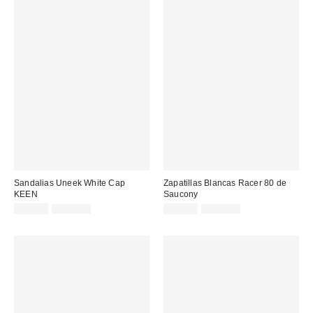
Sandalias Uneek White Cap
Zapatillas Blancas Racer 80 de
KEEN
Saucony
Precio
Precio
Precio
Precio
95,00 €
120,00 €
85,00 €
110,00 €
original:
original:
rebajado:
rebajado: