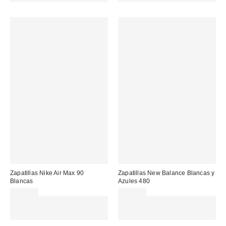
Zapatillas Nike Air Max 90
Zapatillas New Balance Blancas y
Blancas
Azules 480
149,99 €
115,00 €
Gasta 60€+ y llévate 15€
Gasta 60€+ y llévate 15€
MENOS. USA EL CÓDIGO:
MENOS. USA EL CÓDIGO:
REFRESH
REFRESH