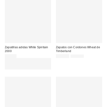
Zapatillas adidas White Spiritain
Zapatos con Cordones Wheat de
2000
Timberland
Precio
Precio
99,00 €
175,00 €
195,00 €
original:
rebajado:
Gasta 60€+ y llévate 15€
MENOS. USA EL CÓDIGO:
REFRESH