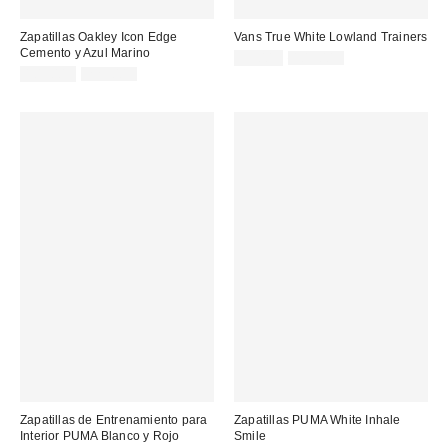
Zapatillas Oakley Icon Edge
Vans True White Lowland Trainers
Cemento y Azul Marino
Precio
Precio
55,00 €
109,00 €
original:
Precio
Precio
rebajado:
105,00 €
225,00 €
original:
rebajado:
Zapatillas de Entrenamiento para
Zapatillas PUMA White Inhale
Interior PUMA Blanco y Rojo
Smile