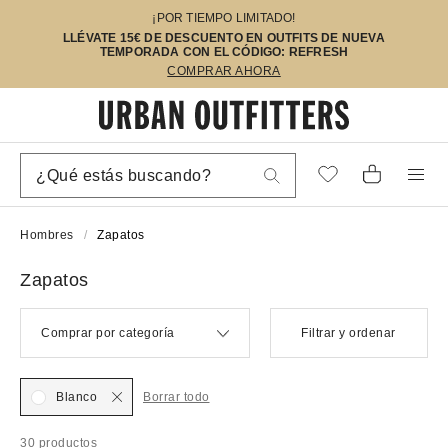
¡POR TIEMPO LIMITADO!
LLÉVATE 15€ DE DESCUENTO EN OUTFITS DE NUEVA
TEMPORADA CON EL CÓDIGO: REFRESH
COMPRAR AHORA
Hombres
Zapatos
Zapatos
Comprar por categoría
Filtrar y ordenar
Blanco
Borrar todo
30 productos