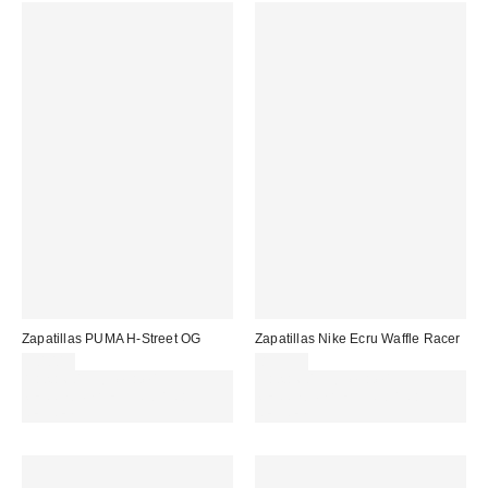
Zapatillas PUMA H-Street OG
Zapatillas Nike Ecru Waffle Racer
90,00 €
89,99 €
Gasta 60€+ y llévate 15€
Gasta 60€+ y llévate 15€
MENOS. USA EL CÓDIGO:
MENOS. USA EL CÓDIGO:
REFRESH
REFRESH