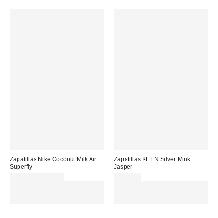
Zapatillas Nike Coconut Milk Air
Zapatillas KEEN Silver Mink
Superfly
Jasper
99,99 € – 115,00 €
140,00 €
Gasta 60€+ y llévate 15€
Gasta 60€+ y llévate 15€
MENOS. USA EL CÓDIGO:
MENOS. USA EL CÓDIGO:
REFRESH
REFRESH