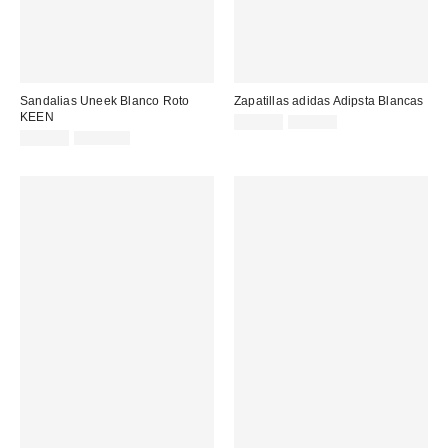
Sandalias Uneek Blanco Roto
Zapatillas adidas Adipsta Blancas
KEEN
Precio
Precio
45,00 €
75,00 €
original:
Precio
Precio
rebajado:
79,00 €
139,00 €
original:
rebajado: