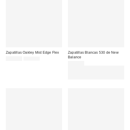
Zapatillas Oakley Mist Edge Flex
Zapatillas Blancas 530 de New
Balance
Precio
Precio
179,00 €
199,00 €
original:
rebajado:
139,00 €
Gasta 60€+ y llévate 15€
MENOS. USA EL CÓDIGO:
REFRESH