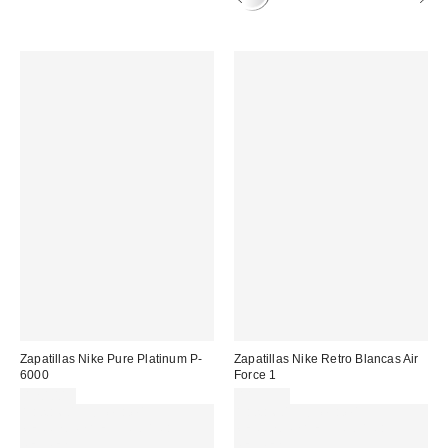
Zapatillas Nike Pure Platinum P-
Zapatillas Nike Retro Blancas Air
6000
Force 1
120,00 €
119,99 €
Gasta 60€+ y llévate 15€
Gasta 60€+ y llévate 15€
MENOS. USA EL CÓDIGO:
MENOS. USA EL CÓDIGO:
REFRESH
REFRESH