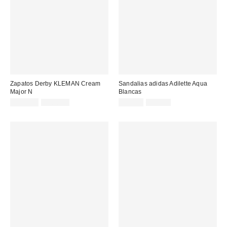
Zapatos Derby KLEMAN Cream
Sandalias adidas Adilette Aqua
Major N
Blancas
Precio
Precio
Precio
Precio
129,00 €
220,00 €
15,00 €
25,00 €
original:
original:
rebajado:
rebajado: