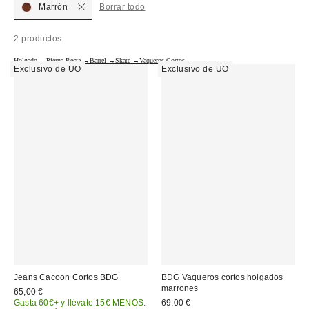
Marrón
Borrar todo
2 productos
Holgado →
Pierna Recta →
Barrel →
Skate →
Vaqueros Cortos →
Exclusivo de UO
Exclusivo de UO
Jeans Cacoon Cortos BDG
BDG Vaqueros cortos holgados
marrones
65,00 €
Gasta 60€+ y llévate 15€ MENOS.
69,00 €