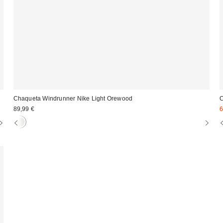
Chaqueta Windrunner Nike Light Orewood
C
P
89,99 €
6
r