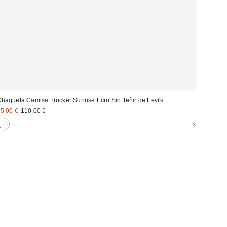
haqueta Camisa Trucker Sunrise Ecru Sin Teñir de Levi's
recio
Precio
5,00 €
110,00 €
original:
ebajado: