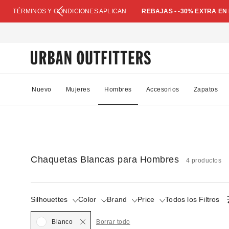
TÉRMINOS Y CONDICIONES APLICAN
REBAJAS • -30% EXTRA E
Nuevo
Mujeres
Hombres
Accesorios
Zapatos
Chaquetas Blancas para Hombres
4 productos
Silhouettes
Color
Brand
Price
Todos los Filtros
Seleccionado
Blanco
Borrar todo