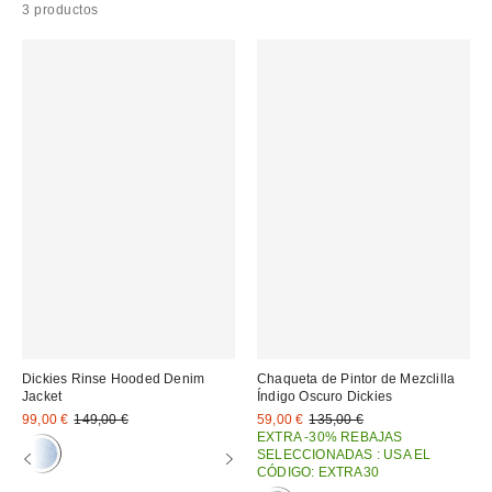
3 productos
Dickies Rinse Hooded Denim
Chaqueta de Pintor de Mezclilla
Jacket
Índigo Oscuro Dickies
Precio
Precio
Precio
Precio
99,00 €
149,00 €
59,00 €
135,00 €
original:
original:
rebajado:
rebajado:
EXTRA -30% REBAJAS
SELECCIONADAS : USA EL
CÓDIGO: EXTRA30