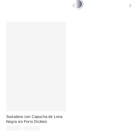
Sudadera con Capucha de Lona
Negra sin Forro Dickies
Precio
Precio
89,00 €
155,00 €
original:
rebajado: