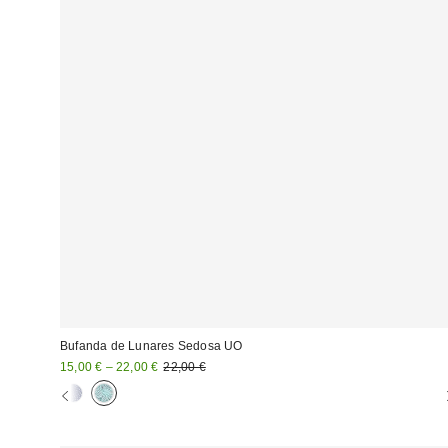
Bufanda de Lunares Sedosa UO
Precio
Precio
15,00 € – 22,00 €
22,00 €
original:
rebajado: