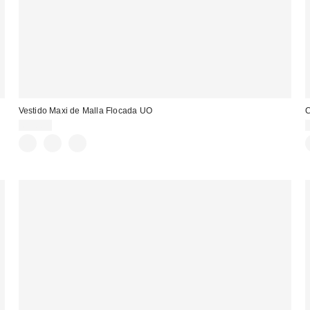
Vestido Maxi de Malla Flocada UO
C
69,00 €