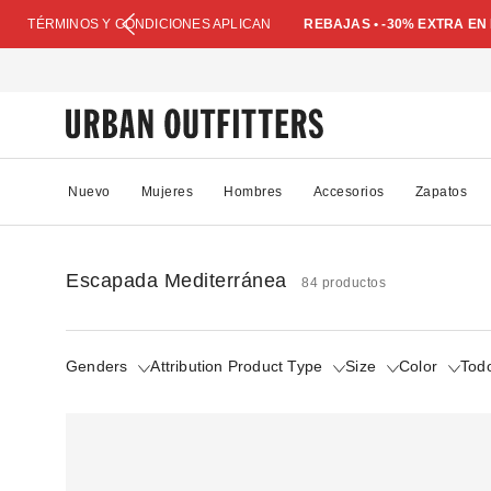
TÉRMINOS Y CONDICIONES APLICAN
REBAJAS • -30% EXTRA E
Nuevo
Mujeres
Hombres
Accesorios
Zapatos
Escapada Mediterránea
84 productos
Genders
Attribution Product Type
Size
Color
Todo