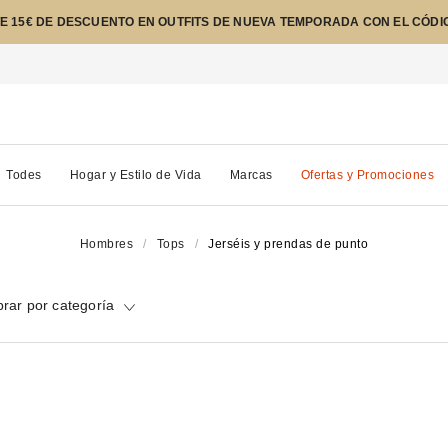
E 15€ DE DESCUENTO EN OUTFITS DE NUEVA TEMPORADA CON EL CÓDI
Todes
Hogar y Estilo de Vida
Marcas
Ofertas y Promociones
Hombres
Tops
Jerséis y prendas de punto
rar por categoría