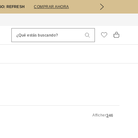
GO: REFRESH
COMPRAR AHORA
Afficher
3
4
6