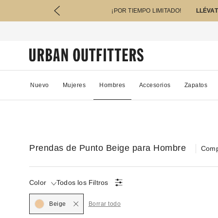
¡POR TIEMPO LIMITADO!
LLÉVAT
Nuevo
Mujeres
Hombres
Accesorios
Zapatos
Prendas de Punto Beige para Hombre
Comp
Color
Todos los Filtros
Seleccionado
Beige
Borrar todo