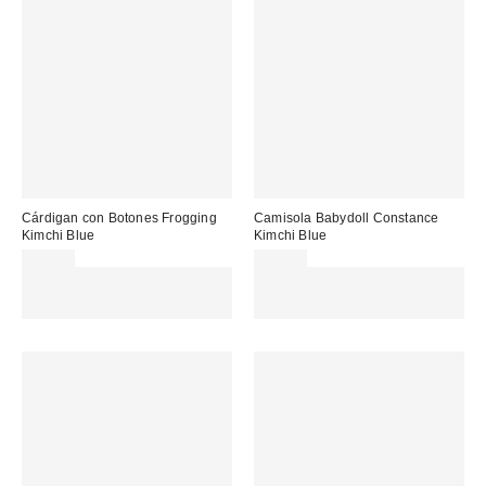
Cárdigan con Botones Frogging
Camisola Babydoll Constance
Kimchi Blue
Kimchi Blue
59,00 €
39,00 €
Gasta 60€+ y llévate 15€
Gasta 60€+ y llévate 15€
MENOS. USA EL CÓDIGO:
MENOS. USA EL CÓDIGO:
REFRESH
REFRESH