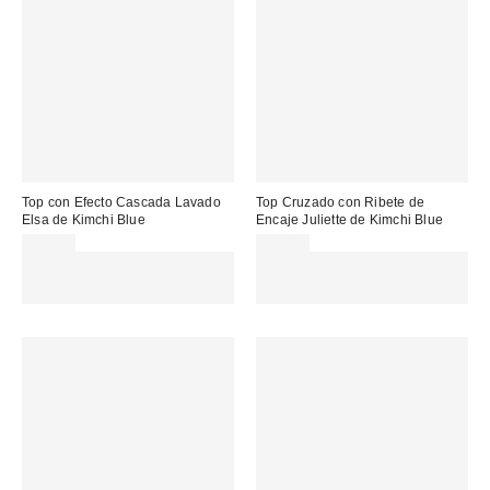
Top con Efecto Cascada Lavado
Top Cruzado con Ribete de
Elsa de Kimchi Blue
Encaje Juliette de Kimchi Blue
49,00 €
39,00 €
Gasta 60€+ y llévate 15€
Gasta 60€+ y llévate 15€
MENOS. USA EL CÓDIGO:
MENOS. USA EL CÓDIGO:
REFRESH
REFRESH