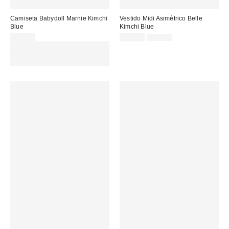
Camiseta Babydoll Marnie Kimchi
Vestido Midi Asimétrico Belle
Blue
Kimchi Blue
Precio
Precio
49,00 €
39,00 €
99,00 €
original:
rebajado:
EXTRA -30% REBAJAS
SELECCIONADAS : USA EL
CÓDIGO: EXTRA30