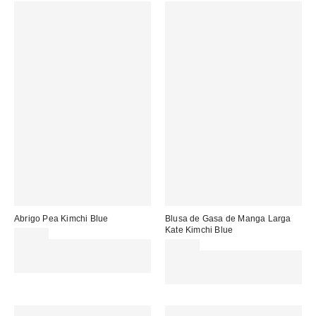
Abrigo Pea Kimchi Blue
Blusa de Gasa de Manga Larga
Kate Kimchi Blue
95,00 €
Gasta 60€+ y llévate 15€
59,00 €
MENOS. USA EL CÓDIGO:
Gasta 60€+ y llévate 15€
REFRESH
MENOS. USA EL CÓDIGO:
REFRESH