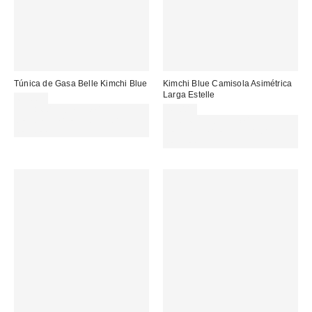
Túnica de Gasa Belle Kimchi Blue
Kimchi Blue Camisola Asimétrica
Larga Estelle
69,00 €
Gasta 60€+ y llévate 15€
45,00 €
MENOS. USA EL CÓDIGO:
Gasta 60€+ y llévate 15€
REFRESH
MENOS. USA EL CÓDIGO:
REFRESH