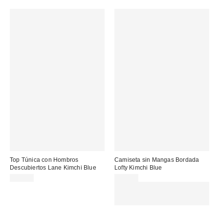
Top Túnica con Hombros
Camiseta sin Mangas Bordada
Descubiertos Lane Kimchi Blue
Lofty Kimchi Blue
69,00 €
39,00 €
Gasta 60€+ y llévate 15€
MENOS. USA EL CÓDIGO:
REFRESH