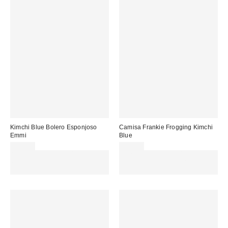
Kimchi Blue Bolero Esponjoso
Camisa Frankie Frogging Kimchi
Emmi
Blue
45,00 €
55,00 €
Gasta 60€+ y llévate 15€
Gasta 60€+ y llévate 15€
MENOS. USA EL CÓDIGO:
MENOS. USA EL CÓDIGO:
REFRESH
REFRESH