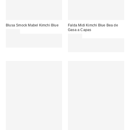
Blusa Smock Mabel Kimchi Blue
Falda Midi Kimchi Blue Bea de
Gasa a Capas
49,00 €
Gasta 60€+ y llévate 15€
59,00 €
MENOS. USA EL CÓDIGO:
Gasta 60€+ y llévate 15€
REFRESH
MENOS. USA EL CÓDIGO:
REFRESH