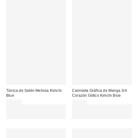
Túnica de Satén Melissa Kimchi
Camiseta Gráfica de Manga 3/4
Blue
Corazón Gótico Kimchi Blue
69,00 €
39,00 €
Gasta 60€+ y llévate 15€
Gasta 60€+ y llévate 15€
MENOS. USA EL CÓDIGO:
MENOS. USA EL CÓDIGO:
REFRESH
REFRESH