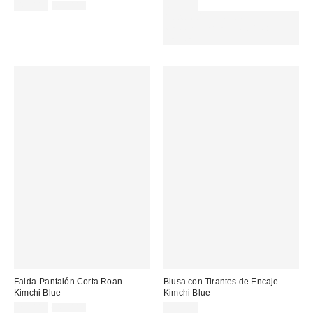
Precio
Precio
49,00 €
65,00 €
65,00 €
original:
rebajado:
Gasta 60€+ y llévate 15€
MENOS. USA EL CÓDIGO:
REFRESH
Falda-Pantalón Corta Roan
Blusa con Tirantes de Encaje
Kimchi Blue
Kimchi Blue
Precio
Precio
25,00 €
49,00 €
39,00 €