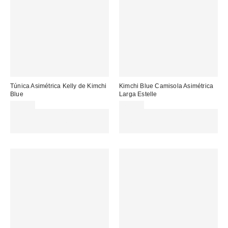
Túnica Asimétrica Kelly de Kimchi
Kimchi Blue Camisola Asimétrica
Blue
Larga Estelle
39,00 €
45,00 €
Gasta 60€+ y llévate 15€
Gasta 60€+ y llévate 15€
MENOS. USA EL CÓDIGO:
MENOS. USA EL CÓDIGO:
REFRESH
REFRESH