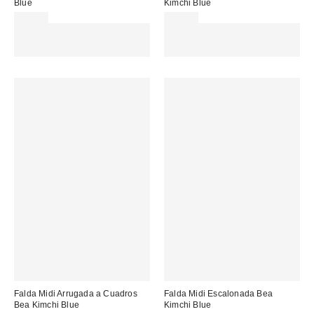
Blue
Kimchi Blue
49,00 €
45,00 €
EXTRA -30% REBAJAS
Gasta 60€+ y llévate 15€
SELECCIONADAS : USA EL
MENOS. USA EL CÓDIGO:
CÓDIGO: EXTRA30
REFRESH
Falda Midi Arrugada a Cuadros
Falda Midi Escalonada Bea
Bea Kimchi Blue
Kimchi Blue