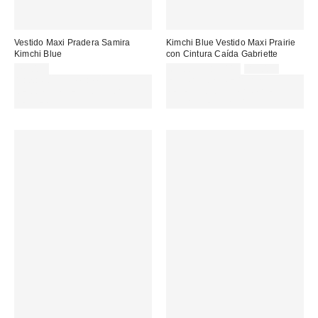
Vestido Maxi Pradera Samira
Kimchi Blue Vestido Maxi Prairie
Kimchi Blue
con Cintura Caída Gabriette
Precio
Precio
75,00 €
69,00 € – 85,00 €
85,00 €
original:
rebajado:
Gasta 60€+ y llévate 15€
EXTRA -30% REBAJAS
MENOS. USA EL CÓDIGO:
SELECCIONADAS : USA EL
REFRESH
CÓDIGO: EXTRA30