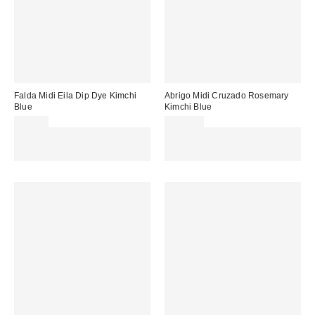
Falda Midi Eila Dip Dye Kimchi
Abrigo Midi Cruzado Rosemary
Blue
Kimchi Blue
75,00 €
115,00 €
Gasta 60€+ y llévate 15€
Gasta 60€+ y llévate 15€
MENOS. USA EL CÓDIGO:
MENOS. USA EL CÓDIGO:
REFRESH
REFRESH