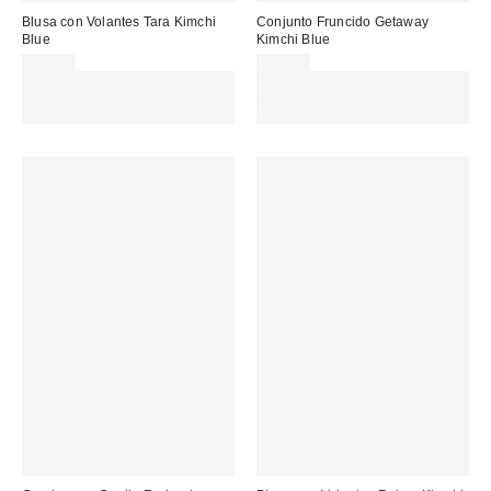
Blusa con Volantes Tara Kimchi
Conjunto Fruncido Getaway
Blue
Kimchi Blue
49,00 €
65,00 €
Gasta 60€+ y llévate 15€
Gasta 60€+ y llévate 15€
MENOS. USA EL CÓDIGO:
MENOS. USA EL CÓDIGO:
REFRESH
REFRESH