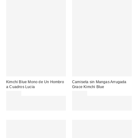
Kimchi Blue Mono de Un Hombro
Camiseta sin Mangas Arrugada
a Cuadros Lucia
Grace Kimchi Blue
59,00 €
39,00 €
Gasta 60€+ y llévate 15€
Gasta 60€+ y llévate 15€
MENOS. USA EL CÓDIGO:
MENOS. USA EL CÓDIGO:
REFRESH
REFRESH