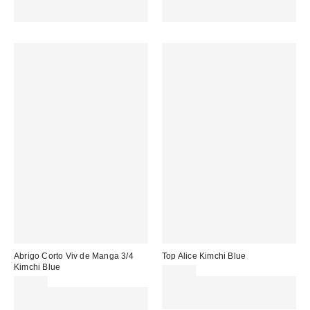
MENOS. USA EL CÓDIGO:
MENOS. USA EL CÓDIGO:
REFRESH
REFRESH
Abrigo Corto Viv de Manga 3/4
Top Alice Kimchi Blue
Kimchi Blue
49,00 €
95,00 €
Gasta 60€+ y llévate 15€
Gasta 60€+ y llévate 15€
MENOS. USA EL CÓDIGO:
MENOS. USA EL CÓDIGO:
REFRESH