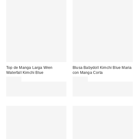
Top de Manga Larga Wren
Blusa Babydoll Kimchi Blue Maria
Waterfall Kimchi Blue
con Manga Corta
59,00 €
39,00 €
Gasta 60€+ y llévate 15€
Gasta 60€+ y llévate 15€
MENOS. USA EL CÓDIGO:
MENOS. USA EL CÓDIGO:
REFRESH
REFRESH