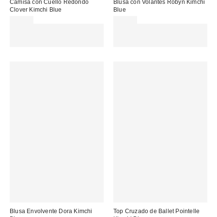
Camisa con Cuello Redondo
Blusa con Volantes Robyn Kimchi
Clover Kimchi Blue
Blue
49,00 €
49,00 €
Gasta 60€+ y llévate 15€
EXTRA -30% REBAJAS
MENOS. USA EL CÓDIGO:
SELECCIONADAS : USA EL
REFRESH
CÓDIGO: EXTRA30
Blusa Envolvente Dora Kimchi
Top Cruzado de Ballet Pointelle