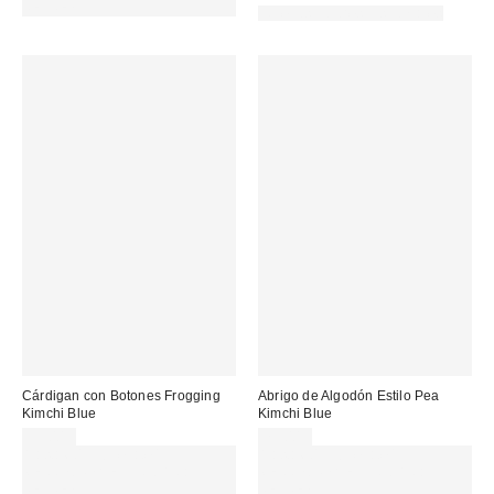
REFRESH
Nuevos colores disponibles
Cárdigan con Botones Frogging
Abrigo de Algodón Estilo Pea
Kimchi Blue
Kimchi Blue
59,00 €
79,00 €
Gasta 60€+ y llévate 15€
Gasta 60€+ y llévate 15€
MENOS. USA EL CÓDIGO:
MENOS. USA EL CÓDIGO:
REFRESH
REFRESH