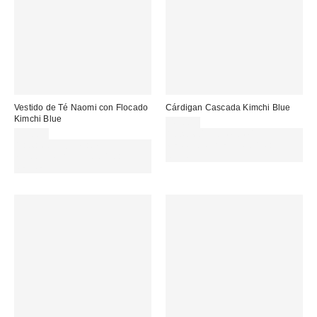
Vestido de Té Naomi con Flocado
Cárdigan Cascada Kimchi Blue
Kimchi Blue
45,00 €
59,00 €
Gasta 60€+ y llévate 15€
Gasta 60€+ y llévate 15€
MENOS. USA EL CÓDIGO:
MENOS. USA EL CÓDIGO:
REFRESH
REFRESH