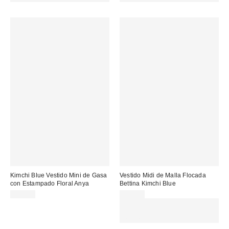
Kimchi Blue Vestido Mini de Gasa
Vestido Midi de Malla Flocada
con Estampado Floral Anya
Bettina Kimchi Blue
59,00 €
69,00 €
Gasta 60€+ y llévate 15€
MENOS. USA EL CÓDIGO:
REFRESH