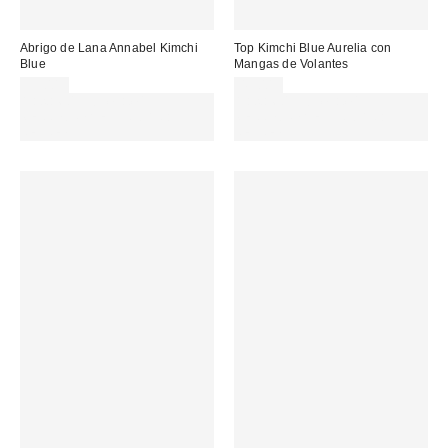
Abrigo de Lana Annabel Kimchi
Top Kimchi Blue Aurelia con
Blue
Mangas de Volantes
95,00 €
49,00 €
Gasta 60€+ y llévate 15€
Gasta 60€+ y llévate 15€
MENOS. USA EL CÓDIGO:
MENOS. USA EL CÓDIGO:
REFRESH
REFRESH