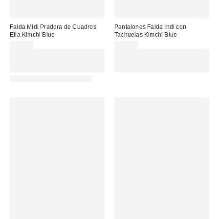
Falda Midi Pradera de Cuadros
Pantalones Falda Indi con
Ella Kimchi Blue
Tachuelas Kimchi Blue
59,00 €
75,00 €
Gasta 60€+ y llévate 15€
Gasta 60€+ y llévate 15€
MENOS. USA EL CÓDIGO:
MENOS. USA EL CÓDIGO:
REFRESH
REFRESH
Nuevos colores disponibles