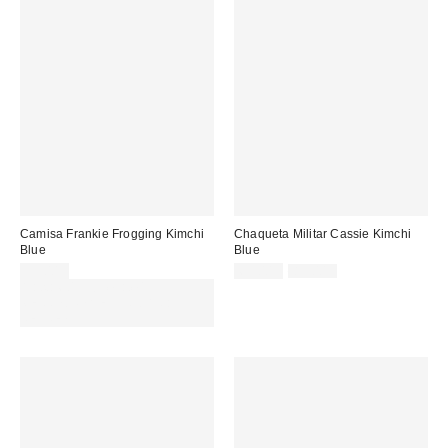
Camisa Frankie Frogging Kimchi
Chaqueta Militar Cassie Kimchi
Blue
Blue
Precio
Precio
55,00 €
69,00 €
85,00 €
original:
rebajado:
Gasta 60€+ y llévate 15€
MENOS. USA EL CÓDIGO:
REFRESH