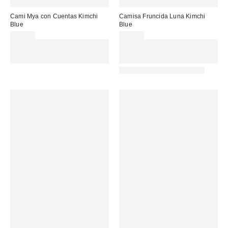
Cami Mya con Cuentas Kimchi
Camisa Fruncida Luna Kimchi
Blue
Blue
45,00 €
49,00 €
Gasta 60€+ y llévate 15€
Gasta 60€+ y llévate 15€
MENOS. USA EL CÓDIGO:
MENOS. USA EL CÓDIGO:
REFRESH
REFRESH
Nuevos colores disponibles