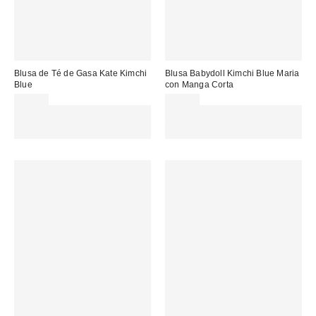
Blusa de Té de Gasa Kate Kimchi
Blusa Babydoll Kimchi Blue Maria
Blue
con Manga Corta
59,00 €
39,00 €
Gasta 60€+ y llévate 15€
Gasta 60€+ y llévate 15€
MENOS. USA EL CÓDIGO:
MENOS. USA EL CÓDIGO:
REFRESH
REFRESH