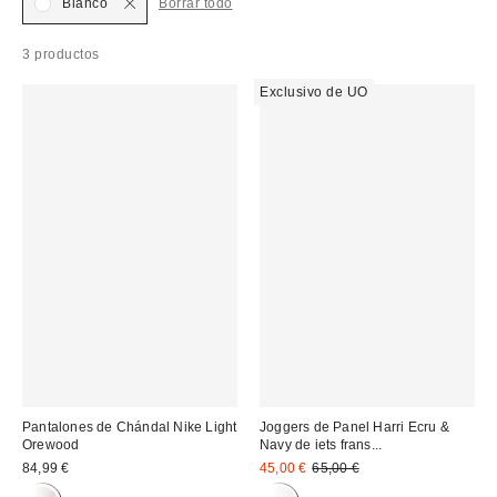
Blanco
Borrar todo
3 productos
Exclusivo de UO
Pantalones de Chándal Nike Light
Joggers de Panel Harri Ecru &
Orewood
Navy de iets frans...
Precio
Precio
84,99 €
45,00 €
65,00 €
original:
rebajado: