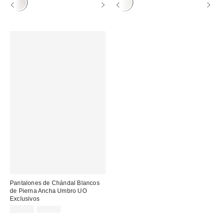
Pantalones de Chándal Blancos
de Pierna Ancha Umbro UO
Exclusivos
Precio
Precio
29,00 €
85,00 €
original:
rebajado: