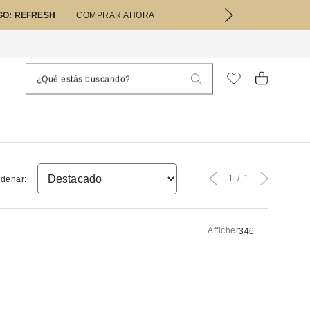
GO: REFRESH
COMPRAR AHORA
1
1
denar:
Afficher
3
4
6