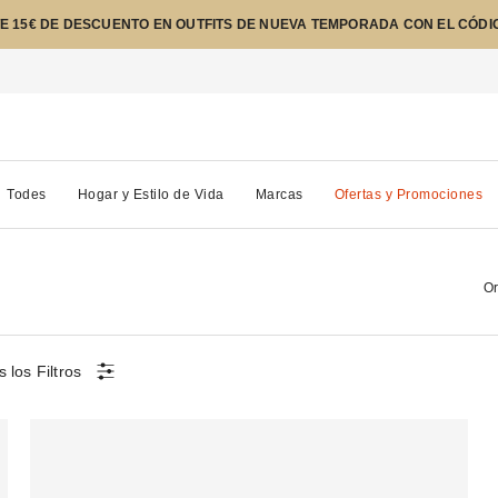
E 15€ DE DESCUENTO EN OUTFITS DE NUEVA TEMPORADA CON EL CÓDI
Todes
Hogar y Estilo de Vida
Marcas
Ofertas y Promociones
Or
 los Filtros