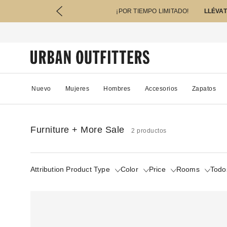
¡POR TIEMPO LIMITADO!
LLÉVAT
Nuevo
Mujeres
Hombres
Accesorios
Zapatos
Furniture + More Sale
2 productos
Attribution Product Type
Color
Price
Rooms
Todos