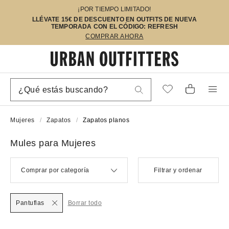
¡POR TIEMPO LIMITADO!
LLÉVATE 15€ DE DESCUENTO EN OUTFITS DE NUEVA
TEMPORADA CON EL CÓDIGO: REFRESH
COMPRAR AHORA
Mujeres
Zapatos
Zapatos planos
Mules para Mujeres
Comprar por categoría
Filtrar y ordenar
Pantuflas
Borrar todo